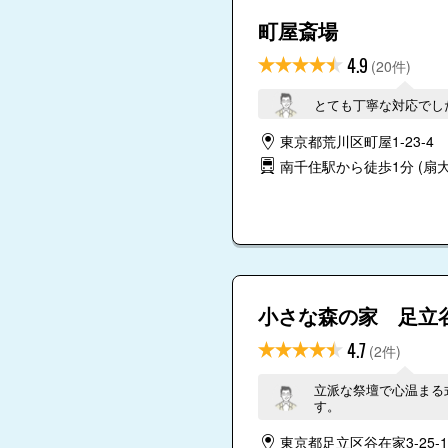
町屋斎場
4.9
(20件)
とても丁寧な対応でし
東京都荒川区町屋1-23-4
南千住駅から徒歩1分
(扇大
小さな森の家 足立
4.7
(2件)
立派な祭壇で心温まる
す。
東京都足立区谷在家3-25-1