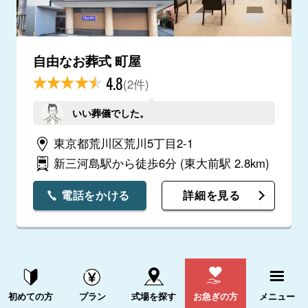
自由なお葬式 町屋
4.8
(2件)
いい葬儀でした。
東京都荒川区荒川5丁目2-1
新三河島駅から徒歩6分
(東大前駅 2.8km)
電話をかける
詳細を見る
資料請求する
電話をかける
初めての方
プラン
式場を探す
お急ぎの方
メニュー