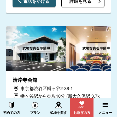
電話をかける
詳細を見る
清岸寺会館
東京都渋谷区幡ヶ谷2-36-1
幡ヶ谷駅から徒歩10分
(新大久保駅 3.7k
m)
資料請求する
電話をかける
初めての方
プラン
式場を探す
お急ぎの方
メニュー
電話をかける
詳細を見る