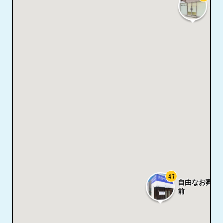
本
4.7
自由なお葬式 
前