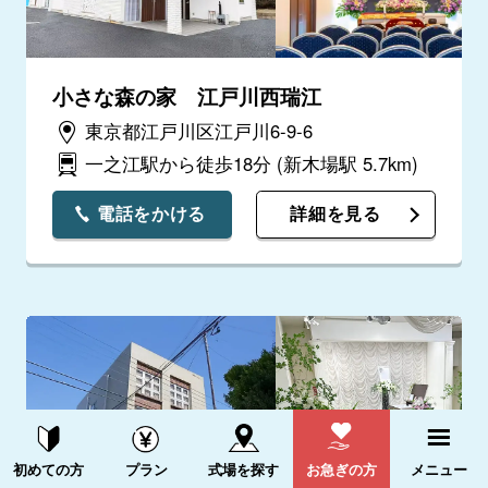
小さな森の家 江戸川西瑞江
東京都江戸川区江戸川6-9-6
一之江駅から徒歩18分
(新木場駅 5.7km)
電話をかける
詳細を見る
資料請求する
電話をかける
初めての方
プラン
式場を探す
お急ぎの方
メニュー