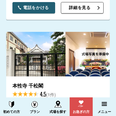
電話をかける
詳細を見る
本性寺 千松閣
4.5
(1件)
問題はなかった。標準的な感じ。
資料請求する
電話をかける
初めての方
プラン
式場を探す
お急ぎの方
メニュー