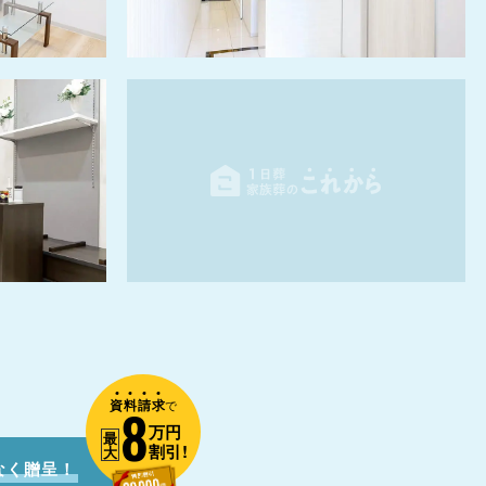
資
料
請
求
8
で
万円
最
割引!
大
なく贈呈！