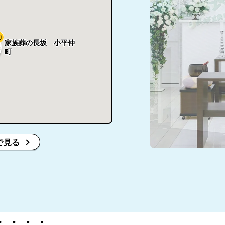
0
家族葬の長坂 小平仲
町
で見る