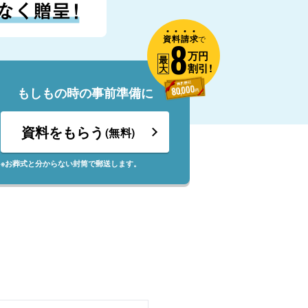
資
料
請
求
8
で
万円
最
割引!
大
もしもの時の事前準備に
資料をもらう
(無料)
※お葬式と分からない封筒で郵送します。