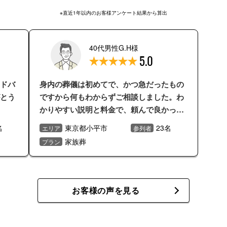
※直近1年以内のお客様アンケート結果から算出
40代男性G.H様
5.0
ドバ
身内の葬儀は初めてで、かつ急だったもの
とう
ですから何もわからずご相談しました。わ
かりやすい説明と料金で、頼んで良かった
と思っています。
名
東京都小平市
23名
エリア
参列者
家族葬
プラン
お客様の声を見る