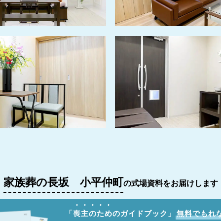
家族葬の長坂 小平仲町
の式場資料をお届けします
「
喪
主
の
た
め
のガイドブック」
無料でもれ