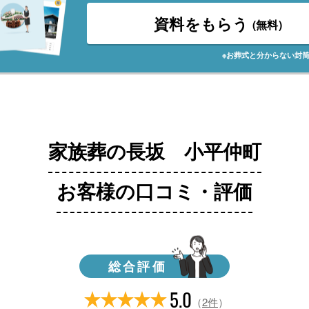
資料をもらう
(無料)
※お葬式と分からない封
家族葬の長坂 小平仲町
お客様の口コミ・評価
総合評価
5.0
（
2件
）