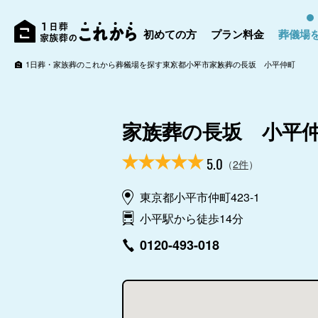
初めての方
プラン料金
葬儀場
1日葬・家族葬のこれから
葬儀場を探す
東京都
小平市
家族葬の長坂 小平仲町
家族葬の長坂 小平
5.0
（
2件
）
東京都小平市仲町423-1
小平駅から徒歩14分
0120-493-018