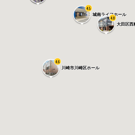
4.5
城南ライフホール
4.8
大田区西
4.6
川崎市川崎区ホール