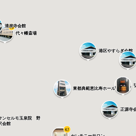
清岸寺会館
4.9
代々幡斎場
港区やすらぎ会館
東都典範恵比寿ホール
正源寺
サンセルモ玉泉院 野
沢会館
4.7
セレモニーサロン