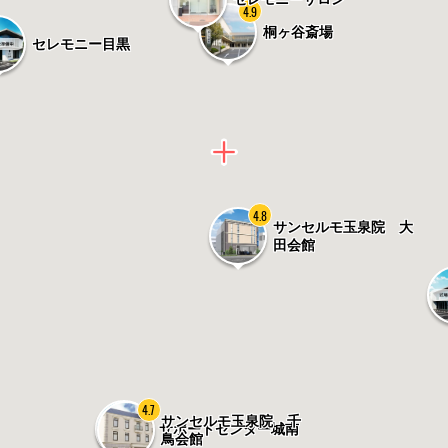
4.9
桐ヶ谷斎場
セレモニー目黒
4.8
サンセルモ玉泉院 大
田会館
4.7
サンセルモ玉泉院 千
サポートセンター城南
鳥会館