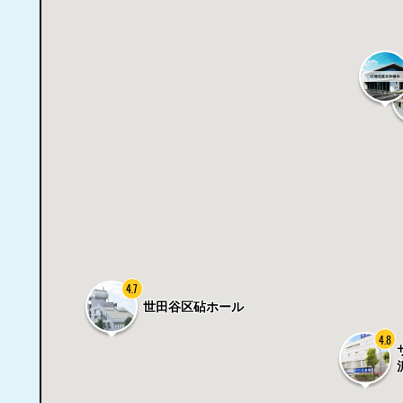
4.7
世田谷区砧ホール
4.8