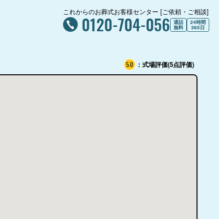
これからのお葬式お客様センター [ご依頼・ご相談]
0120-704-056
通話
24時間
無料
365日
：式場評価(5点評価)
5.0