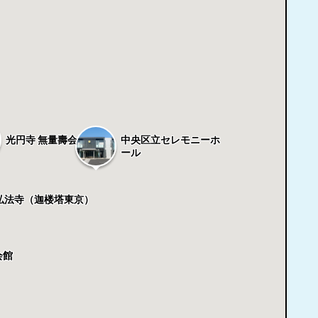
中央区立セレモニーホ
光円寺 無量壽会館
ール
弘法寺（迦楼塔東京）
会館