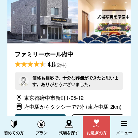
ファミリーホール府中
4.8
(2件)
価格も相応で、十分な葬儀ができたと思いま
す。ありがとうございました。
東京都府中市新町1-65-12
府中駅からタクシーで7分
(東府中駅 2km)
電話をかける
詳細を見る
資料請求する
電話をかける
初めての方
プラン
式場を探す
お急ぎの方
メニュー