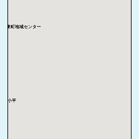
学園東町地域センター
ール小平