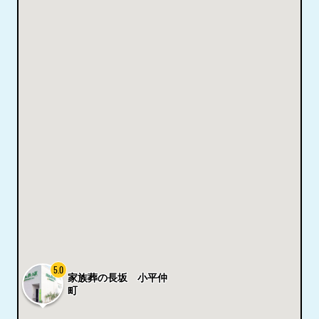
5.0
家族葬の長坂 小平仲
町