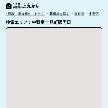
1日葬・家族葬のこれから
葬儀場を探す
東京都
中野区
中
検索エリア：中野富士見町駅周辺