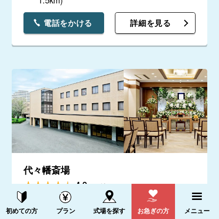
1.5km)
電話をかける
詳細を見る
代々幡斎場
4.9
(13件)
資料請求する
電話をかける
丁寧な説明で安心しました。 ありがとうご
初めての方
プラン
式場を探す
お急ぎの方
メニュー
ざいました。