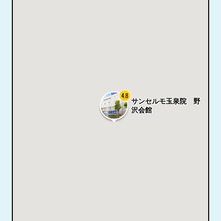
4.8
サンセルモ玉泉院 野
沢会館