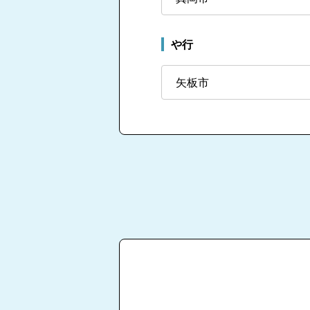
や行
矢板市