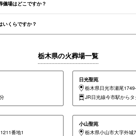
葬儀場はどこですか？
はいくらですか？
栃木県の火葬場一覧
日光聖苑
栃木県日光市瀬尾1749-
分
JR日光線今市駅からタ
小山聖苑
211番地1
栃木県小山市大字外城71