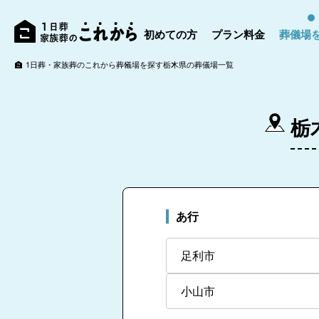
初めての方
プラン料金
葬儀場
1日葬・家族葬のこれから
葬儀場を探す
栃木県の葬儀場一覧
栃
あ行
足利市
小山市