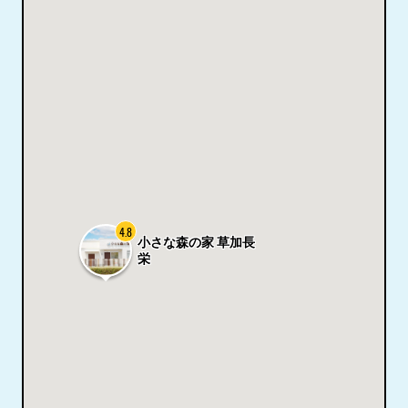
4.8
小さな森の家 草加長
栄