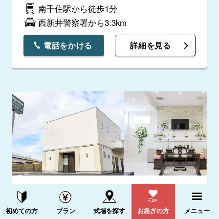
南千住駅から徒歩1分
西新井警察署から3.3km
電話をかける
詳細を見る
小さな森の家 足立西保木間
資料請求する
電話をかける
4.9
(12件)
初めての方
プラン
式場を探す
お急ぎの方
メニュー