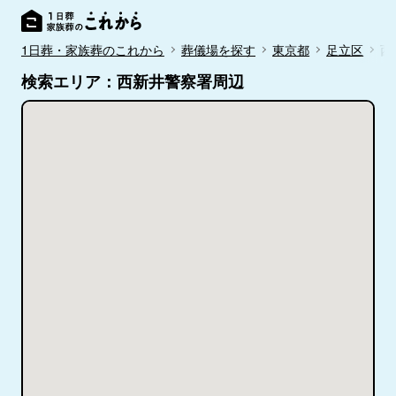
1日葬・家族葬のこれから
葬儀場を探す
東京都
足立区
西
検索エリア：西新井警察署周辺