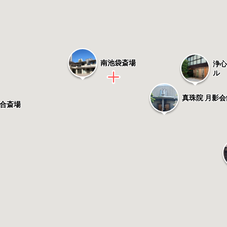
南池袋斎場
浄
ル
真珠院 月影会
合斎場