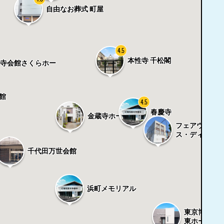
自由なお葬式 町屋
4.5
本性寺 千松閣
心寺会館さくらホー
館
4.5
春慶寺
金蔵寺ホール
フェアウェル
ス・ディア
千代田万世会館
浜町メモリアル
東京博善の
東ホール