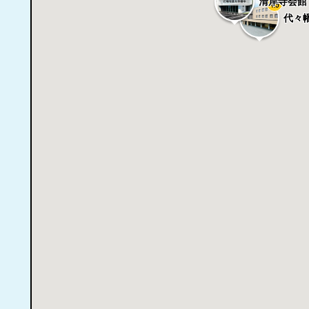
清岸寺会館
4.9
代々