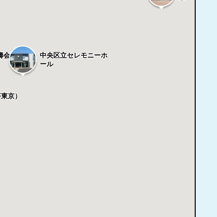
中央区立セレモニーホ
壽会館
ール
塔東京）