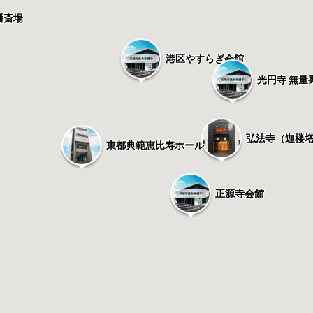
幡斎場
港区やすらぎ会館
光円寺 無量
弘法寺（迦楼
東都典範恵比寿ホール
正源寺会館