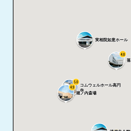
実相院如意ホール
4.8
落
5.0
コムウェルホール高円
4.9
寺
堀ノ内斎場