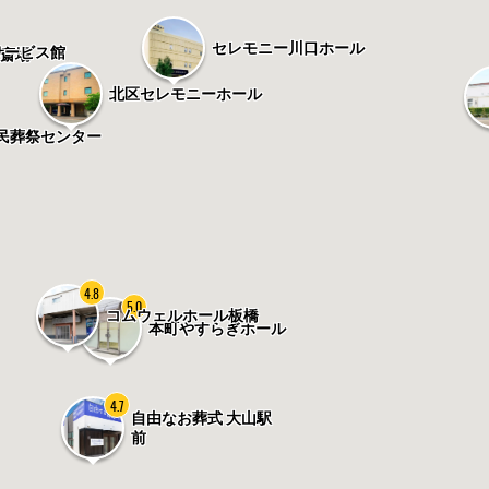
セレモニー川口ホール
サービス館
渡斎場
北区セレモニーホール
民葬祭センター
4.8
5.0
コムウェルホール板橋
本町やすらぎホール
4.7
自由なお葬式 大山駅
前