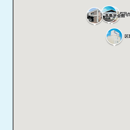
戸田
舟
高島平会館
区