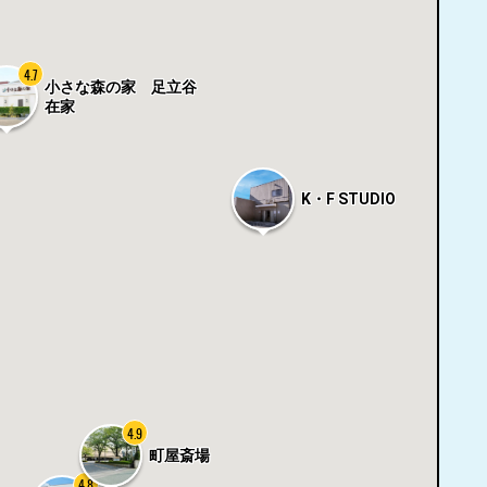
4.7
小さな森の家 足立谷
在家
K・F STUDIO
4.9
町屋斎場
4.8