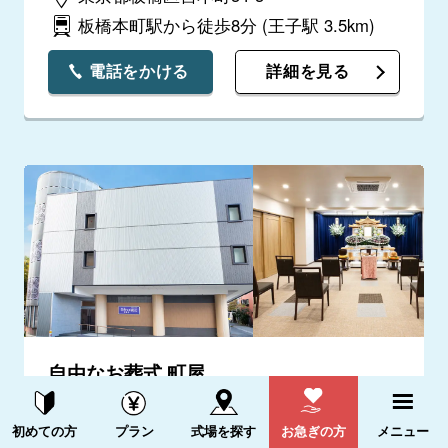
板橋本町駅から徒歩8分
(王子駅 3.5km)
電話をかける
詳細を見る
自由なお葬式 町屋
4.8
(2件)
資料請求する
電話をかける
初めての方
プラン
式場を探す
お急ぎの方
メニュー