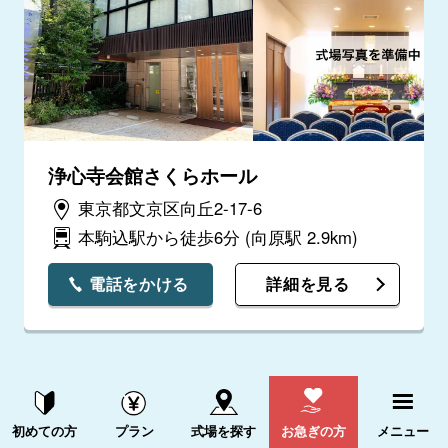
浄心寺会館さくらホール
東京都文京区向丘2-17-6
本駒込駅から徒歩6分
(向原駅 2.9km)
電話をかける
詳細を見る
資料請求する
電話をかける
初めての方
プラン
式場を探す
お急ぎの方
メニュー