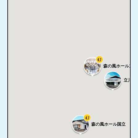
4.7
森の風ホール立川
立川市
4.7
森の風ホール国立