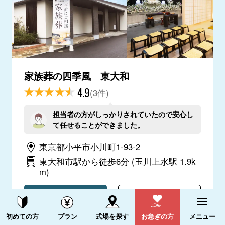
家族葬の四季風 東大和
4.9
(3件)
担当者の方がしっかりされていたので安心し
て任せることができました。
東京都小平市小川町1-93-2
東大和市駅から徒歩6分
(玉川上水駅 1.9k
m)
電話をかける
詳細を見る
資料請求する
電話をかける
初めての方
プラン
式場を探す
お急ぎの方
メニュー