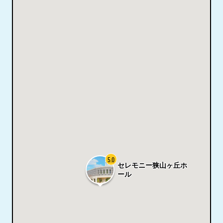
5.0
セレモニー狭山ヶ丘ホ
ール