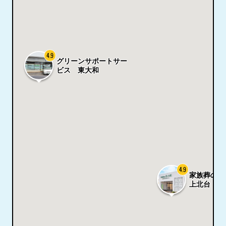
4.9
グリーンサポートサー
ビス 東大和
4.9
家族葬の長
上北台