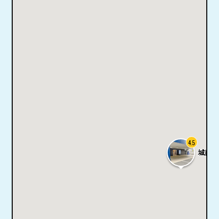
4.5
城南ラ