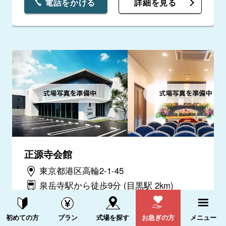
電話をかける
詳細を見る
正源寺会館
東京都港区高輪2-1-45
泉岳寺駅から徒歩9分
(目黒駅 2km)
電話をかける
詳細を見る
資料請求する
電話をかける
初めての方
プラン
式場を探す
お急ぎの方
メニュー