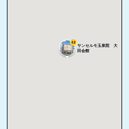
4.8
サンセルモ玉泉院 大
田会館