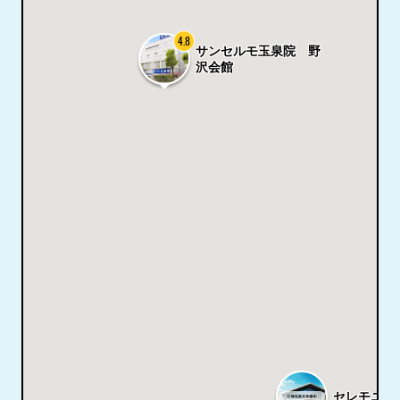
4.8
サンセルモ玉泉院 野
沢会館
セレモニー