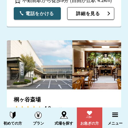
不動前駅から徒歩9分
(自由が丘駅 4.2km)
電話をかける
詳細を見る
桐ヶ谷斎場
4.9
(15件)
資料請求する
電話をかける
当初の予定より数が多くなりましたが、ご対
初めての方
プラン
式場を探す
お急ぎの方
メニュー
応いただきありがとうございました。