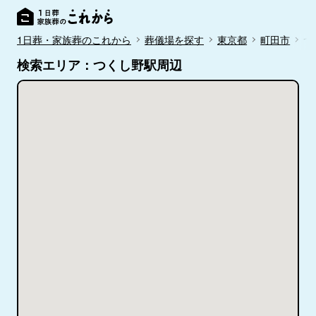
1日葬・家族葬のこれから
葬儀場を探す
東京都
町田市
つ
検索エリア：つくし野駅周辺