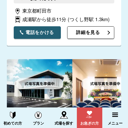
東京都町田市
成瀬駅から徒歩11分
(つくし野駅 1.3km)
電話をかける
詳細を見る
アーバスホール
資料請求する
電話をかける
初めての方
プラン
式場を探す
お急ぎの方
メニュー
5.0