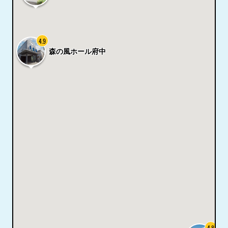
4.9
森の風ホール府中
4.8