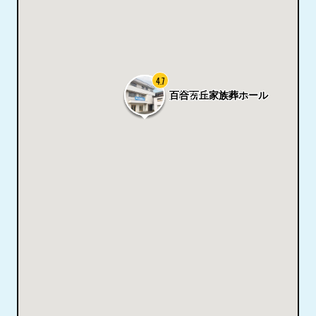
4.7
川崎百合丘ホール
百合ヶ丘家族葬ホール