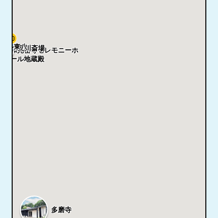
5.0
ール東八
玉川斎場
和光密寺セレモニーホ
ール地蔵殿
多磨寺