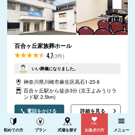
百合ヶ丘家族葬ホール
4.7
(3件)
いい葬儀になりました。
神奈川県川崎市麻生区高石1-23-8
百合ヶ丘駅から徒歩3分
(京王よみうりラ
ンド駅 2.5km)
電話をかける
詳細を見る
資料請求する
電話をかける
初めての方
プラン
式場を探す
お急ぎの方
メニュー