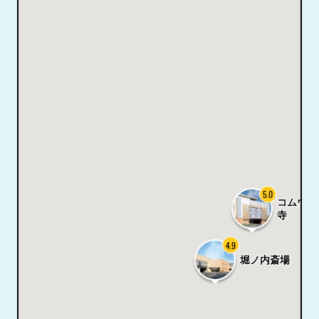
5.0
コムウェ
寺
4.9
堀ノ内斎場