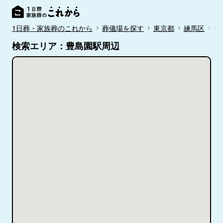
1日葬・家族葬のこれから
葬儀場を探す
東京都
練馬区
豊
検索エリア：豊島園駅周辺