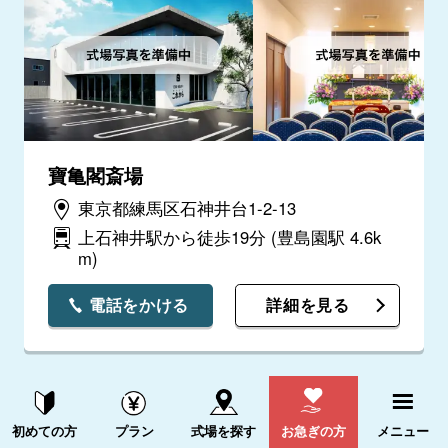
寶亀閣斎場
東京都練馬区石神井台1-2-13
上石神井駅から徒歩19分
(豊島園駅 4.6k
m)
電話をかける
詳細を見る
資料請求する
電話をかける
初めての方
プラン
式場を探す
お急ぎの方
メニュー