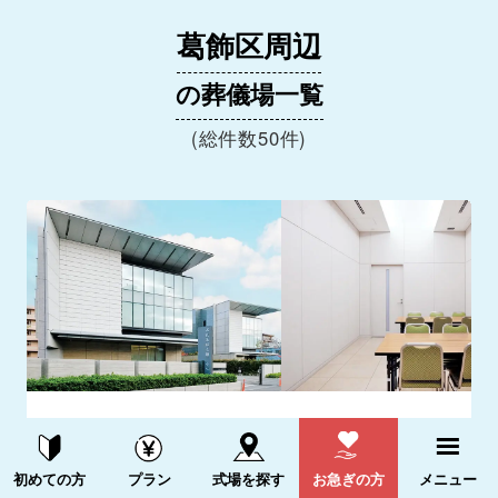
葛飾区周辺
の葬儀場一覧
(総件数50件)
お花茶屋会館
5.0
資料請求する
電話をかける
(2件)
初めての方
プラン
式場を探す
お急ぎの方
メニュー