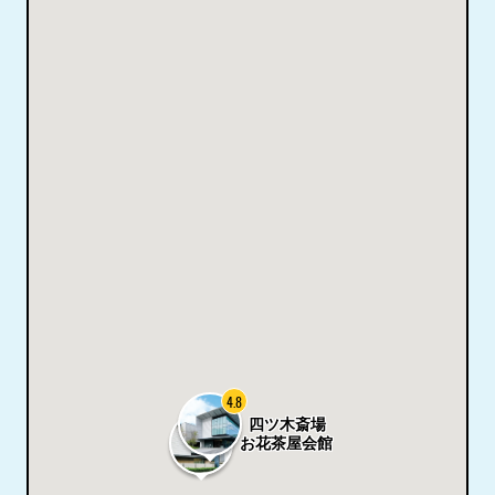
4.8
5.0
四ツ木斎場
お花茶屋会館