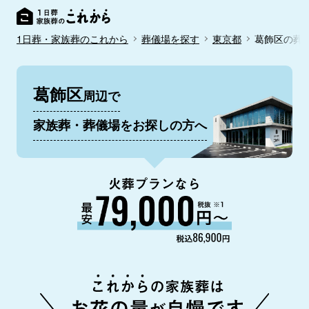
1日葬・家族葬のこれから
葬儀場を探す
東京都
葛飾区の葬
葛飾区
周辺で
家族葬・葬儀場をお探しの方へ