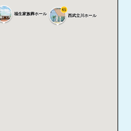
4.5
福生家族葬ホール
西武立川ホール