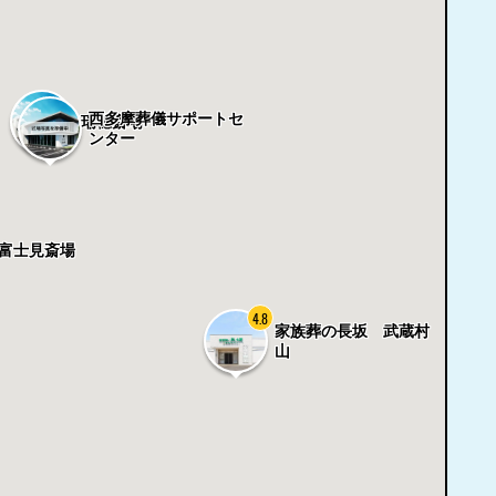
西多摩葬儀サポートセ
瑞穂斎場
ンター
富士見斎場
4.8
家族葬の長坂 武蔵村
山