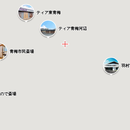
ティア東青梅
ティア青梅河辺
青梅市民斎場
羽村
ひので斎場