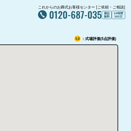
これからのお葬式お客様センター [ご依頼・ご相談]
0120-687-035
通話
24時間
無料
365日
：式場評価(5点評価)
5.0