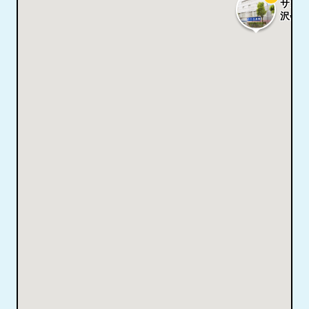
サンセ
沢会館