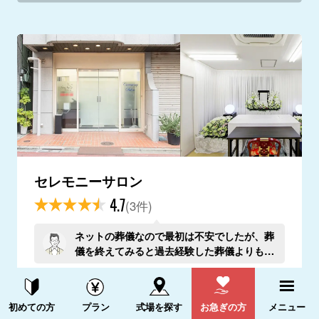
セレモニーサロン
4.7
(3件)
ネットの葬儀なので最初は不安でしたが、葬
儀を終えてみると過去経験した葬儀よりも丁
寧な印象を受けました。ありがとうございま
東京都目黒区下目黒3-16-5
した。
資料請求する
電話をかける
不動前駅から徒歩9分
(九品仏駅 4.9km)
初めての方
プラン
式場を探す
お急ぎの方
メニュー