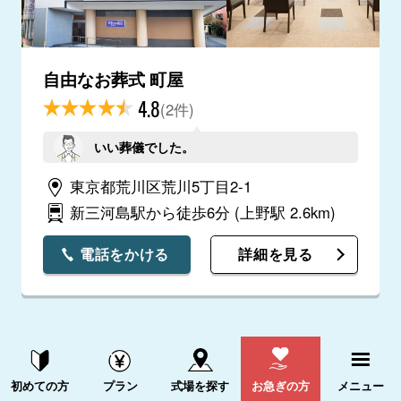
自由なお葬式 町屋
4.8
(2件)
いい葬儀でした。
東京都荒川区荒川5丁目2-1
新三河島駅から徒歩6分
(上野駅 2.6km)
電話をかける
詳細を見る
資料請求する
電話をかける
初めての方
プラン
式場を探す
お急ぎの方
メニュー