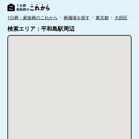
1日葬・家族葬のこれから
葬儀場を探す
東京都
大田区
平
検索エリア：平和島駅周辺