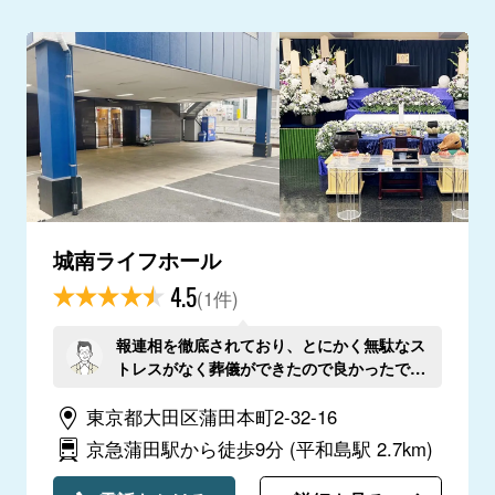
城南ライフホール
4.5
(1件)
報連相を徹底されており、とにかく無駄なス
トレスがなく葬儀ができたので良かったで
す。
東京都大田区蒲田本町2-32-16
京急蒲田駅から徒歩9分
(平和島駅 2.7km)