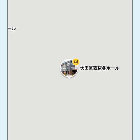
フホール
4.8
大田区西糀谷ホール