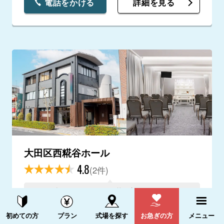
電話をかける
詳細を見る
大田区西糀谷ホール
4.8
(2件)
式場はとても綺麗で落ち着いていましたが、
サービスはもう少し丁寧でも良かったかな。
資料請求する
電話をかける
オプション無しでも満足のいく内容でした。
初めての方
プラン
式場を探す
お急ぎの方
メニュー
東京都大田区