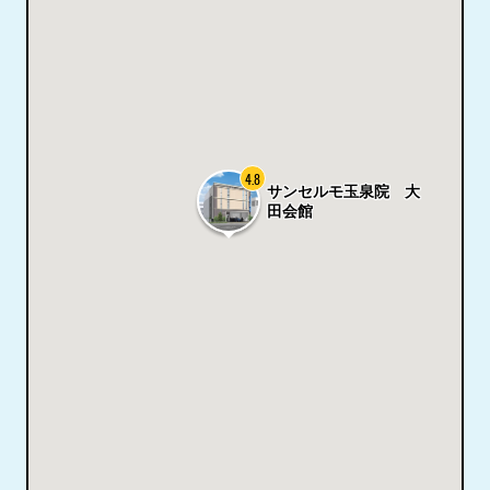
4.8
サンセルモ玉泉院 大
田会館