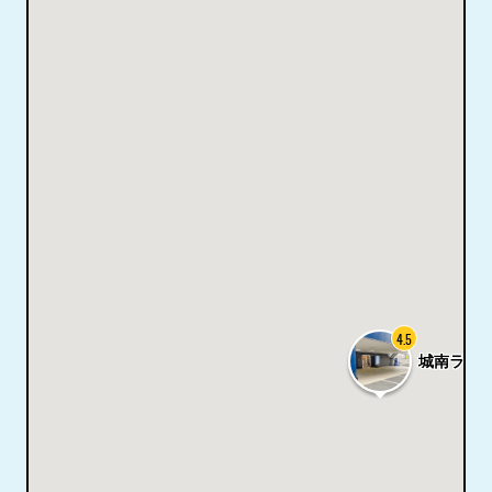
4.5
城南ライ