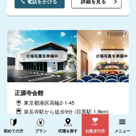
電話をかける
詳細を見る
正源寺会館
東京都港区高輪2-1-45
泉岳寺駅から徒歩9分
(目黒駅 1.9km)
電話をかける
詳細を見る
資料請求する
電話をかける
初めての方
プラン
式場を探す
お急ぎの方
メニュー