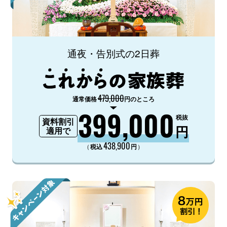
通夜・告別式の2日葬
479,000
通常価格
円のところ
399,000
税抜
資料割引
円
適用で
438,900
（
）
税込
円