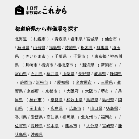
都道府県から葬儀場を探す
北海道
（
札幌市
）
青森県
岩手県
宮城県
（
仙台市
）
秋田県
山形県
福島県
茨城県
栃木県
群馬県
埼玉
県
（
さいたま市
）
千葉県
（
千葉市
）
東京都
神奈川
県
（
川崎市
横浜市
相模原市
）
新潟県
（
新潟市
）
富山県
石川県
福井県
山梨県
長野県
岐阜県
静岡県
（
静岡市
浜松市
）
愛知県
（
名古屋市
）
三重県
滋
賀県
京都府
（
京都市
）
大阪府
（
大阪市
堺市
）
兵
庫県
（
神戸市
）
奈良県
和歌山県
鳥取県
島根県
岡
山県
（
岡山市
）
広島県
（
広島市
）
山口県
徳島県
香川県
愛媛県
高知県
福岡県
（
北九州市
福岡市
）
佐賀県
長崎県
熊本県
（
熊本市
）
大分県
宮崎県
鹿
児島県
沖縄県