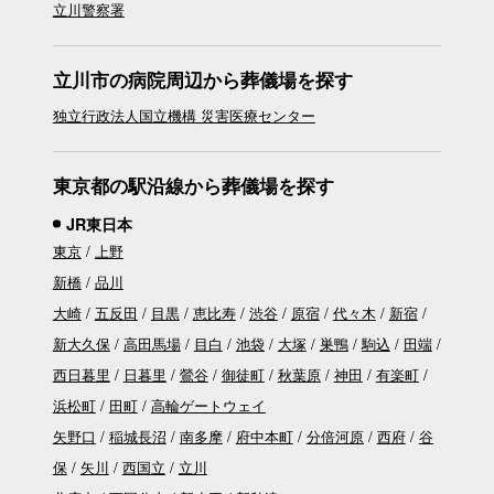
立川警察署
立川市の病院周辺から葬儀場を探す
独立行政法人国立機構 災害医療センター
東京都の駅沿線から葬儀場を探す
JR東日本
東京
上野
新橋
品川
大崎
五反田
目黒
恵比寿
渋谷
原宿
代々木
新宿
新大久保
高田馬場
目白
池袋
大塚
巣鴨
駒込
田端
西日暮里
日暮里
鶯谷
御徒町
秋葉原
神田
有楽町
浜松町
田町
高輪ゲートウェイ
矢野口
稲城長沼
南多摩
府中本町
分倍河原
西府
谷
保
矢川
西国立
立川