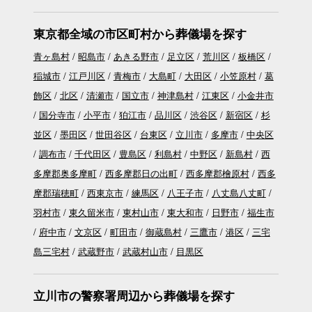
東京都全域の市区町村から葬儀場を探す
青ヶ島村
昭島市
あきる野市
足立区
荒川区
板橋区
稲城市
江戸川区
青梅市
大島町
大田区
小笠原村
葛
飾区
北区
清瀬市
国立市
神津島村
江東区
小金井市
国分寺市
小平市
狛江市
品川区
渋谷区
新宿区
杉
並区
墨田区
世田谷区
台東区
立川市
多摩市
中央区
調布市
千代田区
豊島区
利島村
中野区
新島村
西
多摩郡奥多摩町
西多摩郡日の出町
西多摩郡檜原村
西多
摩郡瑞穂町
西東京市
練馬区
八王子市
八丈島八丈町
羽村市
東久留米市
東村山市
東大和市
日野市
福生市
府中市
文京区
町田市
御蔵島村
三鷹市
港区
三宅
島三宅村
武蔵野市
武蔵村山市
目黒区
立川市の警察署周辺から葬儀場を探す