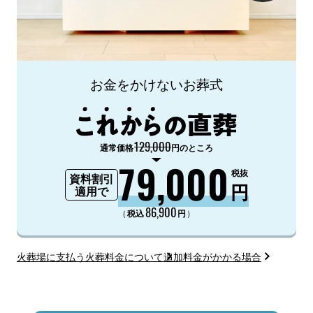
お金をかけないお葬式
129,000
通常価格
円のところ
79,000
税抜
資料割引
円
適用で
86,900
（
）
税込
円
火葬場に支払う火葬料金について
追加料金がかかる場合