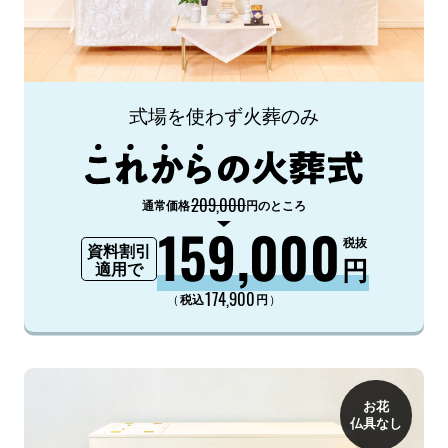
式場を使わず火葬のみ
209,000
通常価格
円のところ
159,000
税抜
資料割引
円
適用で
174,900
（
）
税込
円
お花
仏具なし