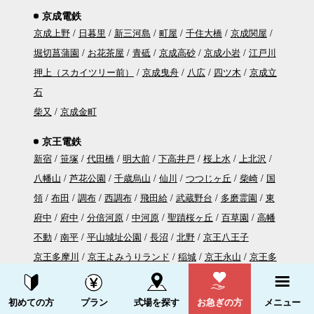
京成電鉄
京成上野
日暮里
新三河島
町屋
千住大橋
京成関屋
堀切菖蒲園
お花茶屋
青砥
京成高砂
京成小岩
江戸川
押上（スカイツリー前）
京成曳舟
八広
四ツ木
京成立
石
柴又
京成金町
京王電鉄
新宿
笹塚
代田橋
明大前
下高井戸
桜上水
上北沢
八幡山
芦花公園
千歳烏山
仙川
つつじヶ丘
柴崎
国
領
布田
調布
西調布
飛田給
武蔵野台
多磨霊園
東
府中
府中
分倍河原
中河原
聖蹟桜ヶ丘
百草園
高幡
不動
南平
平山城址公園
長沼
北野
京王八王子
京王多摩川
京王よみうりランド
稲城
京王永山
京王多
摩センター
京王堀之内
南大沢
多摩境
資料請求する
電話をかける
京王片倉
山田
めじろ台
狭間
高尾
高尾山口
初めての方
プラン
式場を探す
お急ぎの方
メニュー