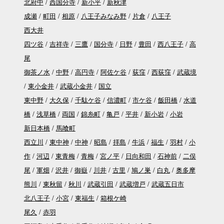
北府中
西国分寺
新小平
新秋津
成瀬
町田
相原
八王子みなみ野
片倉
八王子
西大井
四ツ谷
吉祥寺
三鷹
国分寺
日野
豊田
西八王子
高
尾
御茶ノ水
中野
高円寺
阿佐ケ谷
荻窪
西荻窪
武蔵境
東小金井
武蔵小金井
国立
東中野
大久保
千駄ケ谷
信濃町
市ケ谷
飯田橋
水道
橋
浅草橋
両国
錦糸町
亀戸
平井
新小岩
小岩
新日本橋
馬喰町
西立川
東中神
中神
昭島
拝島
牛浜
福生
羽村
小
作
河辺
東青梅
青梅
宮ノ平
日向和田
石神前
二俣
尾
軍畑
沢井
御嶽
川井
古里
鳩ノ巣
白丸
奥多摩
熊川
東秋留
秋川
武蔵引田
武蔵増戸
武蔵五日市
北八王子
小宮
東福生
箱根ケ崎
尾久
赤羽