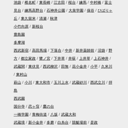
池袋
椎名町
東長崎
江古田
桜台
練馬
中村橋
富士
見台
練馬高野台
石神井公園
大泉学園
保谷
ひばりヶ
丘
東久留米
清瀬
秋津
小竹向原
新桜台
豊島園
多摩湖
西武新宿
高田馬場
下落合
中井
新井薬師前
沼袋
野
方
都立家政
鷺ノ宮
下井草
井荻
上井草
上石神井
武蔵関
東伏見
西武柳沢
田無
花小金井
小平
久米川
東村山
萩山
小川
東大和市
玉川上水
武蔵砂川
西武立川
拝
島
西武園
国分寺
恋ヶ窪
鷹の台
一橋学園
青梅街道
八坂
武蔵大和
武蔵境
新小金井
多磨
白糸台
競艇場前
是政