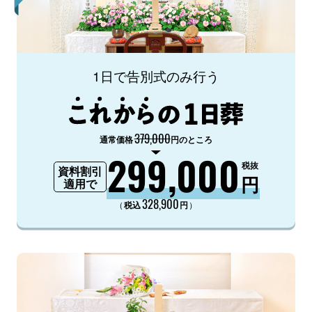
1日で告別式のみ行う
379,000
通常価格
円のところ
299,000
税抜
資料割引
円
適用で
328,900
（
）
税込
円