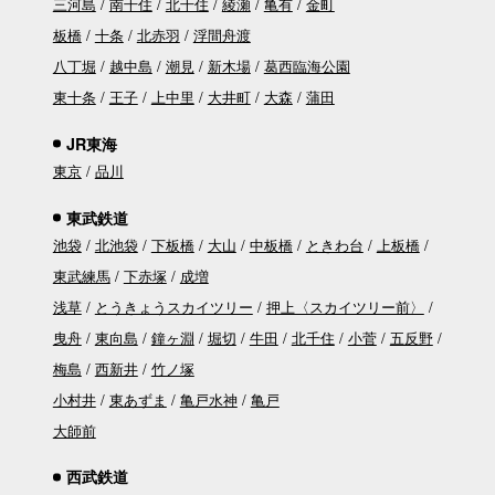
三河島
南千住
北千住
綾瀬
亀有
金町
板橋
十条
北赤羽
浮間舟渡
八丁堀
越中島
潮見
新木場
葛西臨海公園
東十条
王子
上中里
大井町
大森
蒲田
JR東海
東京
品川
東武鉄道
池袋
北池袋
下板橋
大山
中板橋
ときわ台
上板橋
東武練馬
下赤塚
成増
浅草
とうきょうスカイツリー
押上〈スカイツリー前〉
曳舟
東向島
鐘ヶ淵
堀切
牛田
北千住
小菅
五反野
梅島
西新井
竹ノ塚
小村井
東あずま
亀戸水神
亀戸
大師前
西武鉄道