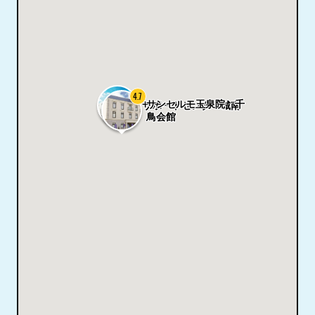
4.7
サンセルモ玉泉院 千
サポートセンター城南
鳥会館