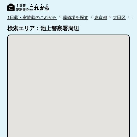
1日葬・家族葬のこれから
葬儀場を探す
東京都
大田区
池
検索エリア：池上警察署周辺