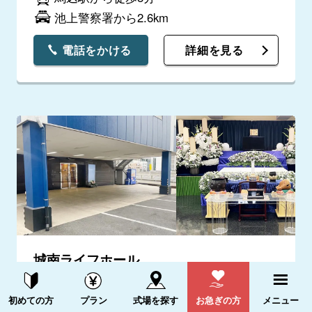
池上警察署から2.6km
電話をかける
詳細を見る
城南ライフホール
4.5
(1件)
資料請求する
電話をかける
初めての方
プラン
式場を探す
お急ぎの方
メニュー