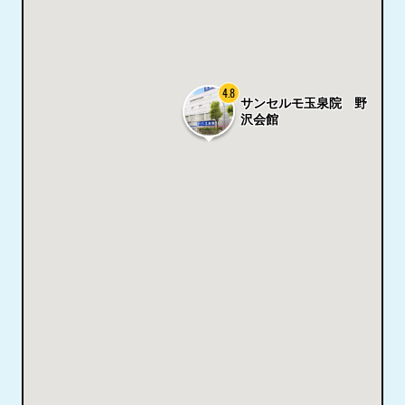
4.8
サンセルモ玉泉院 野
沢会館