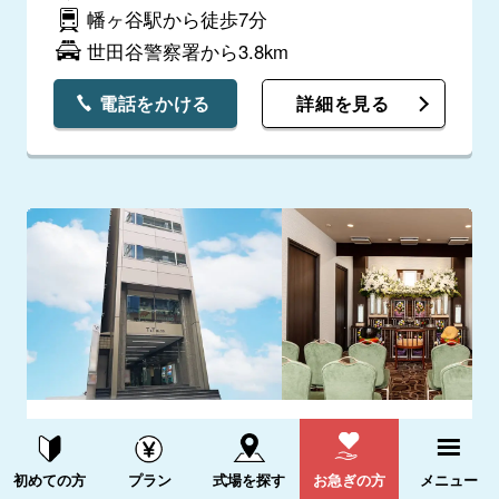
幡ヶ谷駅から徒歩7分
世田谷警察署から3.8km
電話をかける
詳細を見る
東都典範恵比寿ホール
資料請求する
電話をかける
東京都渋谷区東3-25-10 T&Tビル
初めての方
プラン
式場を探す
お急ぎの方
メニュー