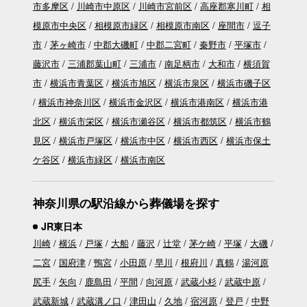
市多摩区
川崎市中原区
川崎市宮前区
高座郡寒川町
相
模原市中央区
相模原市緑区
相模原市南区
座間市
逗子
市
茅ヶ崎市
中郡大磯町
中郡二宮町
秦野市
平塚市
藤沢市
三浦郡葉山町
三浦市
南足柄市
大和市
横須賀
市
横浜市青葉区
横浜市旭区
横浜市泉区
横浜市磯子区
横浜市神奈川区
横浜市金沢区
横浜市港南区
横浜市港
北区
横浜市栄区
横浜市瀬谷区
横浜市都筑区
横浜市鶴
見区
横浜市戸塚区
横浜市中区
横浜市西区
横浜市保土
ケ谷区
横浜市緑区
横浜市南区
神奈川県の駅沿線から葬儀場を探す
JR東日本
川崎
横浜
戸塚
大船
藤沢
辻堂
茅ケ崎
平塚
大磯
二宮
国府津
鴨宮
小田原
早川
根府川
真鶴
湯河原
尻手
矢向
鹿島田
平間
向河原
武蔵小杉
武蔵中原
武蔵新城
武蔵溝ノ口
津田山
久地
宿河原
登戸
中野