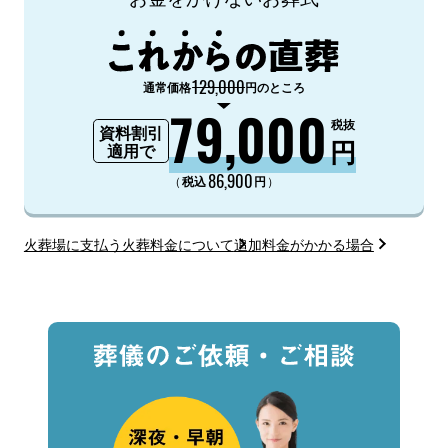
129,000
通常価格
円のところ
79,000
税抜
資料割引
円
適用で
86,900
（
）
税込
円
火葬場に支払う火葬料金について
追加料金がかかる場合