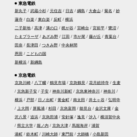
東急電鉄
新丸子
武蔵小杉
元住吉
日吉
綱島
大倉山
菊名
妙
蓮寺
白楽
東白楽
反町
横浜
二子新地
高津
溝の口
梶が谷
宮崎台
宮前平
鷺沼
たまプラーザ
あざみ野
江田
市が尾
藤が丘
青葉台
田奈
長津田
つきみ野
中央林間
恩田
こどもの国
新横浜
新綱島
京急電鉄
京急川崎
八丁畷
鶴見市場
京急鶴見
花月総持寺
生麦
京急新子安
子安
神奈川新町
京急東神奈川
神奈川
横浜
戸部
日ノ出町
黄金町
南太田
井土ヶ谷
弘明寺
上大岡
屏風浦
杉田
京急富岡
能見台
金沢文庫
金
沢八景
追浜
京急田浦
安針塚
逸見
汐入
横須賀中央
県立大学
堀ノ内
京急大津
馬堀海岸
浦賀
港町
鈴木町
川崎大師
東門前
大師橋
小島新田