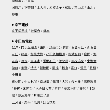
新横浜
小田原
国府津
下曽我
上大井
相模金子
松田
東山北
山北
谷峨
京王電鉄
京王稲田堤
若葉台
橋本
小田急電鉄
登戸
向ヶ丘遊園
生田
読売ランド前
百合ヶ丘
新百合
ヶ丘
柿生
相模大野
小田急相模原
相武台前
座間
海
老名
厚木
本厚木
愛甲石田
伊勢原
鶴巻温泉
東海大
学前
秦野
渋沢
新松田
開成
栢山
富水
螢田
足柄
小田原
東林間
中央林間
南林間
鶴間
大和
桜ヶ丘
高座渋谷
長後
湘南台
六会日大前
善行
藤沢本町
藤沢
本鵠
沼
鵠沼海岸
片瀬江ノ島
五月台
栗平
黒川
はるひ野