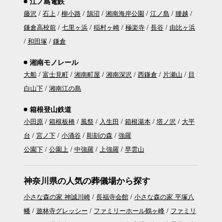
江ノ島電鉄
藤沢
石上
柳小路
鵠沼
湘南海岸公園
江ノ島
腰越
鎌倉高校前
七里ヶ浜
稲村ヶ崎
極楽寺
長谷
由比ヶ浜
和田塚
鎌倉
湘南モノレール
大船
富士見町
湘南町屋
湘南深沢
西鎌倉
片瀬山
目
白山下
湘南江の島
箱根登山鉄道
小田原
箱根板橋
風祭
入生田
箱根湯本
塔ノ沢
大平
台
宮ノ下
小涌谷
彫刻の森
強羅
公園下
公園上
中強羅
上強羅
早雲山
神奈川県の人気の葬儀場から探す
小さな森の家 神誠川崎
長福寺会館
小さな森の家 平塚八
幡
遊林寺グレッシー
ファミリーホール鶴ヶ峰
ファミリ