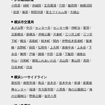
小田原
緑町
井細田
五百羅漢
穴部
飯田岡
相模沼田
岩原
塚原
和田河原
富士フイルム前
大雄山
横浜市交通局
あざみ野
中川
センター北
センター南
仲町台
新羽
北新横浜
新横浜
岸根公園
片倉町
三ツ沢上町
三ツ沢
下町
横浜
高島町
桜木町
関内
伊勢佐木長者町
阪東
橋
吉野町
蒔田
弘明寺
上大岡
港南中央
上永谷
下
永谷
舞岡
戸塚
踊場
中田
立場
下飯田
湘南台
中山
川和町
都筑ふれあいの丘
北山田
東山田
高田
日吉本町
日吉
横浜シーサイドライン
新杉田
南部市場
鳥浜
並木北
並木中央
幸浦
産業振
興センター
福浦
市大医学部
八景島
海の公園柴口
海
の公園南口
野島公園
金沢八景