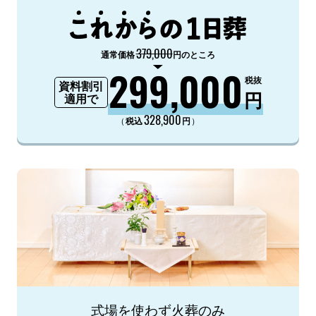
379,000
通常価格
円のところ
299,000
税抜
資料割引
円
適用で
328,900
（
）
税込
円
式場を使わず火葬のみ