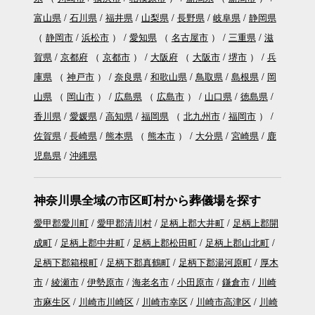
富山県
石川県
福井県
山梨県
長野県
岐阜県
静岡県
（
静岡市
浜松市
）
愛知県
（
名古屋市
）
三重県
滋
賀県
京都府
（
京都市
）
大阪府
（
大阪市
堺市
）
兵
庫県
（
神戸市
）
奈良県
和歌山県
鳥取県
島根県
岡
山県
（
岡山市
）
広島県
（
広島市
）
山口県
徳島県
香川県
愛媛県
高知県
福岡県
（
北九州市
福岡市
）
佐賀県
長崎県
熊本県
（
熊本市
）
大分県
宮崎県
鹿
児島県
沖縄県
神奈川県全域の市区町村から葬儀場を探す
愛甲郡愛川町
愛甲郡清川村
足柄上郡大井町
足柄上郡開
成町
足柄上郡中井町
足柄上郡松田町
足柄上郡山北町
足柄下郡箱根町
足柄下郡真鶴町
足柄下郡湯河原町
厚木
市
綾瀬市
伊勢原市
海老名市
小田原市
鎌倉市
川崎
市麻生区
川崎市川崎区
川崎市幸区
川崎市高津区
川崎