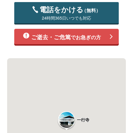
電話をかける
（無料）
24時間365日いつでも対応
ご逝去・ご危篤
でお急ぎの方
一行寺