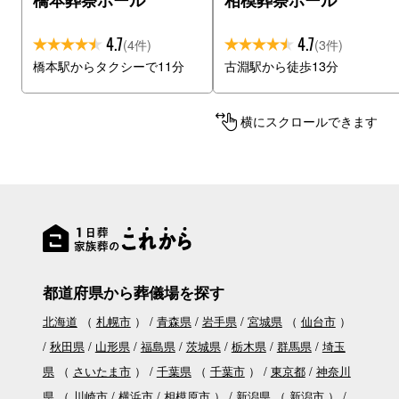
橋本葬祭ホール
相模葬祭ホール
4.7
4.7
(4件)
(3件)
橋本駅からタクシーで11分
古淵駅から徒歩13分
横にスクロールできます
都道府県から葬儀場を探す
北海道
（
札幌市
）
青森県
岩手県
宮城県
（
仙台市
）
秋田県
山形県
福島県
茨城県
栃木県
群馬県
埼玉
県
（
さいたま市
）
千葉県
（
千葉市
）
東京都
神奈川
県
（
川崎市
横浜市
相模原市
）
新潟県
（
新潟市
）