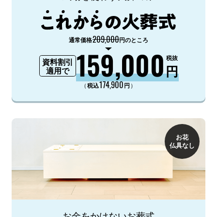
209,000
通常価格
円のところ
159,000
税抜
資料割引
円
適用で
174,900
（
）
税込
円
お花
仏具なし
お金をかけないお葬式