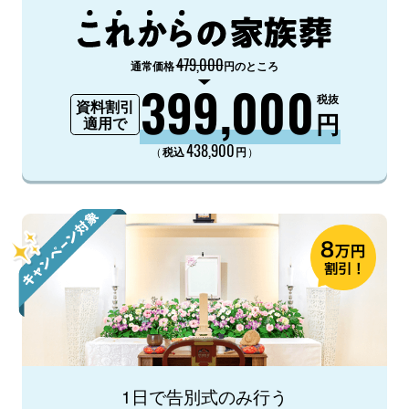
479,000
通常価格
円のところ
399,000
税抜
資料割引
円
適用で
438,900
（
）
税込
円
1日で告別式のみ行う