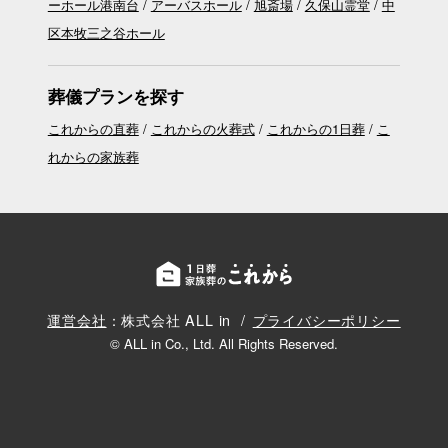
ーホール港南台
アーバスホール
旭斎場
久保山霊堂
中
区本牧三之谷ホール
葬儀プランを探す
これからの直葬
これからの火葬式
これからの1日葬
こ
れからの家族葬
運営会社
：株式会社 ALL in
プライバシーポリシー
© ALL in Co., Ltd. All Rights Reserved.