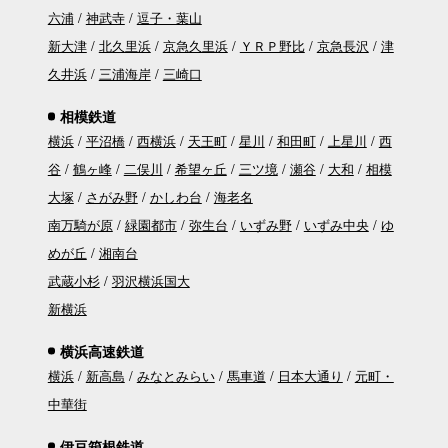
六浦
神武寺
逗子・葉山
新大津
北久里浜
京急久里浜
ＹＲＰ野比
京急長沢
津
久井浜
三浦海岸
三崎口
相模鉄道
横浜
平沼橋
西横浜
天王町
星川
和田町
上星川
西
谷
鶴ヶ峰
二俣川
希望ヶ丘
三ツ境
瀬谷
大和
相模
大塚
さがみ野
かしわ台
海老名
南万騎が原
緑園都市
弥生台
いずみ野
いずみ中央
ゆ
めが丘
湘南台
武蔵小杉
羽沢横浜国大
新横浜
横浜高速鉄道
横浜
新高島
みなとみらい
馬車道
日本大通り
元町・
中華街
伊豆箱根鉄道