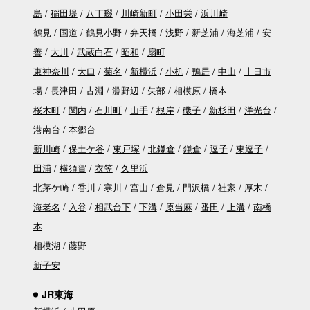
島
稲田堤
八丁畷
川崎新町
小田栄
浜川崎
鶴見
国道
鶴見小野
弁天橋
浅野
新芝浦
海芝浦
安
善
大川
武蔵白石
昭和
扇町
東神奈川
大口
菊名
新横浜
小机
鴨居
中山
十日市
場
長津田
古淵
淵野辺
矢部
相模原
橋本
桜木町
関内
石川町
山手
根岸
磯子
新杉田
洋光台
港南台
本郷台
新川崎
保土ケ谷
東戸塚
北鎌倉
鎌倉
逗子
東逗子
田浦
横須賀
衣笠
久里浜
北茅ケ崎
香川
寒川
宮山
倉見
門沢橋
社家
厚木
海老名
入谷
相武台下
下溝
原当麻
番田
上溝
南橋
本
相模湖
藤野
新子安
JR東海