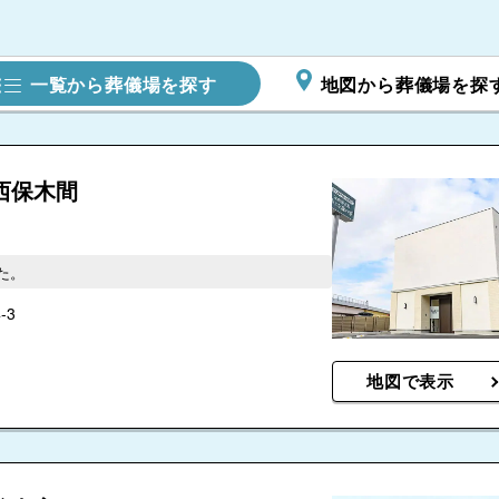
源正寺太子堂和貴殿
5.0
一覧から葬儀場を探す
地図から葬儀場を探
東京博善のお葬式 武
蔵野ホール
4.9
家族葬の四
泰平館（太陽寺）
.0
西保木間
やすらぎ三鷹会館
禅林寺霊泉会館
東京博善のお葬式 三
鷹ホール
ーホ
4.8
た。
三鷹市三鷹ホール
-3
4.1
世田谷
三鷹家族葬ホール
西方寺三鷹大沢別院
中
地図で表示
日本互助会 調布家族
布市飛田給ホール
仙川斎場
ホール