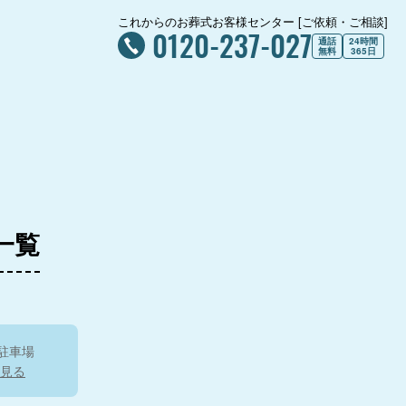
これからのお葬式お客様センター [ご依頼・ご相談]
0120-237-027
通話
24時間
無料
365日
館
一覧
東高野会館
斎場
駐車場
見る
実相院如意ホール