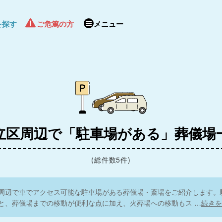
新座市営墓園
を探す
ご危篤の方
メニュー
坂 清瀬松
大泉橋戸会
立区周辺で「駐車場がある」葬儀場
東久留
(総件数5件)
寶亀閣
4.8
モアサポートむさし野
周辺で車でアクセス可能な駐車場がある葬儀場・斎場をご紹介します。
コムウェルホール西東
德雲寺分院 金剛寺
と、葬儀場までの移動が便利な点に加え、火葬場への移動もス
…
続きを
京