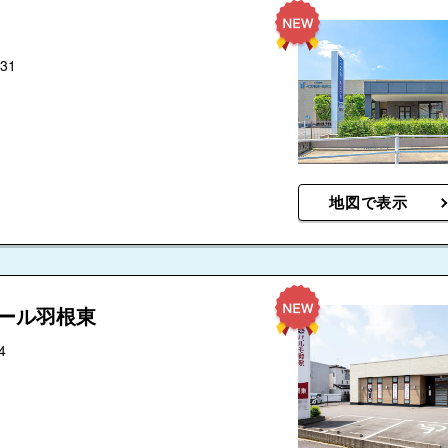
31
地図で表示
ホール羽根東
4