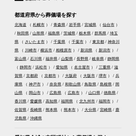
都道府県から葬儀場を探す
北海道
（
札幌市
）
青森県
岩手県
宮城県
（
仙台市
）
秋田県
山形県
福島県
茨城県
栃木県
群馬県
埼玉
県
（
さいたま市
）
千葉県
（
千葉市
）
東京都
神奈川
県
（
川崎市
横浜市
相模原市
）
新潟県
（
新潟市
）
富山県
石川県
福井県
山梨県
長野県
岐阜県
静岡県
（
静岡市
浜松市
）
愛知県
（
名古屋市
）
三重県
滋
賀県
京都府
（
京都市
）
大阪府
（
大阪市
堺市
）
兵
庫県
（
神戸市
）
奈良県
和歌山県
鳥取県
島根県
岡
山県
（
岡山市
）
広島県
（
広島市
）
山口県
徳島県
香川県
愛媛県
高知県
福岡県
（
北九州市
福岡市
）
佐賀県
長崎県
熊本県
（
熊本市
）
大分県
宮崎県
鹿
児島県
沖縄県