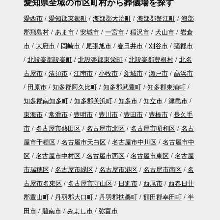
愛知県全域の市区町村から葬儀場を探す
愛西市
愛知郡東郷町
海部郡大治町
海部郡蟹江町
海部
郡飛島村
あま市
安城市
一宮市
稲沢市
犬山市
岩倉
市
大府市
岡崎市
尾張旭市
春日井市
刈谷市
蒲郡市
北設楽郡設楽町
北設楽郡東栄町
北設楽郡豊根村
北名
古屋市
清須市
江南市
小牧市
新城市
瀬戸市
高浜市
田原市
知多郡阿久比町
知多郡武豊町
知多郡東浦町
知多郡南知多町
知多郡美浜町
知多市
知立市
津島市
東海市
常滑市
豊明市
豊川市
豊田市
豊橋市
長久手
市
名古屋市熱田区
名古屋市北区
名古屋市昭和区
名古
屋市千種区
名古屋市天白区
名古屋市中川区
名古屋市中
区
名古屋市中村区
名古屋市西区
名古屋市東区
名古屋
市瑞穂区
名古屋市緑区
名古屋市港区
名古屋市南区
名
古屋市名東区
名古屋市守山区
日進市
西尾市
西春日井
郡豊山町
丹羽郡大口町
丹羽郡扶桑町
額田郡幸田町
半
田市
碧南市
みよし市
弥富市