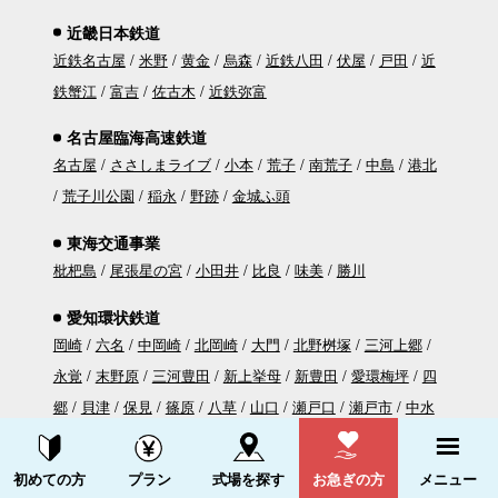
近畿日本鉄道
近鉄名古屋
米野
黄金
烏森
近鉄八田
伏屋
戸田
近
鉄蟹江
富吉
佐古木
近鉄弥富
名古屋臨海高速鉄道
名古屋
ささしまライブ
小本
荒子
南荒子
中島
港北
荒子川公園
稲永
野跡
金城ふ頭
東海交通事業
枇杷島
尾張星の宮
小田井
比良
味美
勝川
愛知環状鉄道
岡崎
六名
中岡崎
北岡崎
大門
北野桝塚
三河上郷
永覚
末野原
三河豊田
新上挙母
新豊田
愛環梅坪
四
郷
貝津
保見
篠原
八草
山口
瀬戸口
瀬戸市
中水
野
高蔵寺
資料請求する
電話をかける
初めての方
プラン
式場を探す
お急ぎの方
メニュー
愛知高速交通