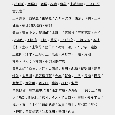
桜町前
西尾口
西尾
福地
鎌谷
上横須賀
三河荻原
吉良吉田
三河鳥羽
西幡豆
東幡豆
こどもの国
西浦
形原
三河
鹿島
蒲郡競艇場前
蒲郡
碧南
碧南中央
新川町
北新川
高浜港
三河高浜
吉浜
小垣江
刈谷市
刈谷
重原
三河知立
三河八橋
若林
竹村
土橋
上挙母
豊田市
梅坪
越戸
平戸橋
猿投
上豊田
浄水
三好ヶ丘
黒笹
米野木
日進
赤池
常滑
りんくう常滑
中部国際空港
豊田本町
道徳
大江
大同町
柴田
名和
聚楽園
新日
鉄前
太田川
尾張横須賀
寺本
朝倉
古見
長浦
日長
新舞子
大野町
西ノ口
蒲池
榎戸
多屋
高横須賀
加木屋中ノ池
南加木屋
八幡新田
巽ヶ丘
白
沢
坂部
阿久比
椋岡
植大
半田口
住吉町
知多半田
成岩
青山
上ゲ
知多武豊
富貴
布土
河和口
河和
上野間
美浜緑苑
知多奥田
野間
内海