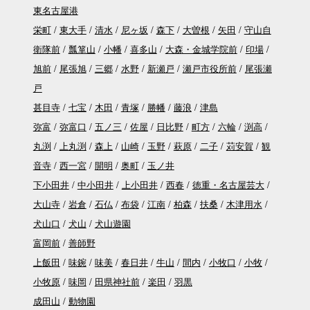
東名古屋港
栄町
東大手
清水
尼ヶ坂
森下
大曽根
矢田
守山自
衛隊前
瓢箪山
小幡
喜多山
大森・金城学院前
印場
旭前
尾張旭
三郷
水野
新瀬戸
瀬戸市役所前
尾張瀬
戸
甚目寺
七宝
木田
青塚
勝幡
藤浪
津島
弥富
弥富口
五ノ三
佐屋
日比野
町方
六輪
渕高
丸渕
上丸渕
森上
山崎
玉野
萩原
二子
苅安賀
観
音寺
西一宮
開明
奥町
玉ノ井
下小田井
中小田井
上小田井
西春
徳重・名古屋芸大
大山寺
岩倉
石仏
布袋
江南
柏森
扶桑
木津用水
犬山口
犬山
犬山遊園
富岡前
善師野
上飯田
味鋺
味美
春日井
牛山
間内
小牧口
小牧
小牧原
味岡
田県神社前
楽田
羽黒
成田山
動物園