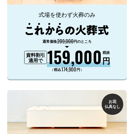
式場を使わず火葬のみ
209,000
通常価格
円のところ
159,000
税抜
資料割引
円
適用で
174,900
（
）
税込
円
お花
仏具なし