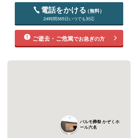
電話をかける
（無料）
24時間365日いつでも対応
ご逝去・ご危篤
でお急ぎの方
パルモ葬祭 かぞくホ
ール六名