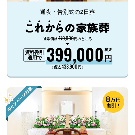
通夜・告別式の2日葬
479,000
通常価格
円のところ
399,000
税抜
資料割引
円
適用で
438,900
（
）
税込
円