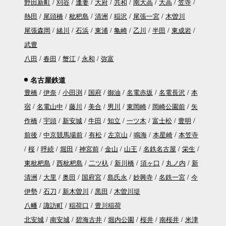
野田新町
刈谷
逢妻
大府
共和
南大高
大高
笠寺
熱田
尾頭橋
枇杷島
清洲
稲沢
尾張一宮
木曽川
尾張森岡
緒川
石浜
東浦
亀崎
乙川
半田
東成岩
武豊
八田
春田
蟹江
永和
弥富
名古屋鉄道
豊橋
伊奈
小田渕
国府
御油
名電赤坂
名電長沢
本
宿
名電山中
藤川
美合
男川
東岡崎
岡崎公園前
矢
作橋
宇頭
新安城
牛田
知立
一ツ木
富士松
豊明
前後
中京競馬場前
有松
左京山
鳴海
本星崎
本笠寺
桜
呼続
堀田
神宮前
金山
山王
名鉄名古屋
栄生
東枇杷島
西枇杷島
二ツ杁
新川橋
須ヶ口
丸ノ内
新
清洲
大里
奥田
国府宮
島氏永
妙興寺
名鉄一宮
今
伊勢
石刀
新木曽川
黒田
木曽川堤
八幡
諏訪町
稲荷口
豊川稲荷
北安城
南安城
碧海古井
堀内公園
桜井
南桜井
米津