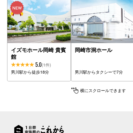
イズモホール岡崎 貴賓
岡崎市洞ホール
館
5.0
(1件)
男川駅から徒歩18分
男川駅からタクシーで7分
横にスクロールできます