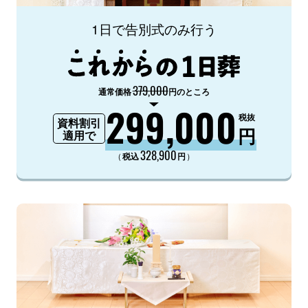
1日で告別式のみ行う
379,000
通常価格
円のところ
299,000
税抜
資料割引
円
適用で
328,900
（
）
税込
円