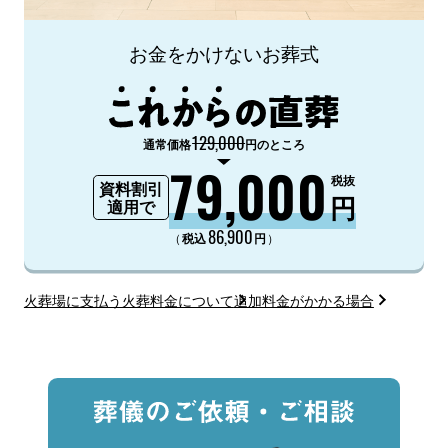
お金をかけないお葬式
129,000
通常価格
円のところ
79,000
税抜
資料割引
円
適用で
86,900
（
）
税込
円
火葬場に支払う火葬料金について
追加料金がかかる場合