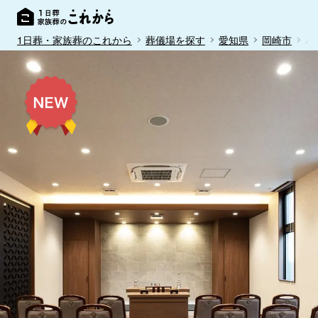
1日葬・家族葬のこれから
葬儀場を探す
愛知県
岡崎市
パ