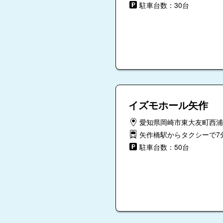
駐車台数：30台
イズモホール矢作
愛知県岡崎市東大友町西浦3
矢作橋駅からタクシーで7
駐車台数：50台