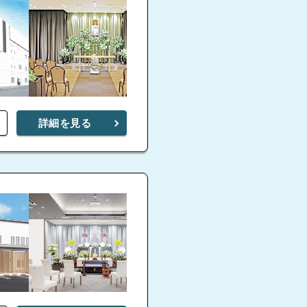
パルモ葬祭 かぞくホ
ール寺津
詳細を見る