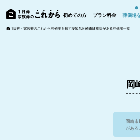
初めての方
プラン料金
葬儀場
知多斎場
1日葬・家族葬のこれから
葬儀場を探す
愛知県
岡崎市
駐車場がある葬儀場一覧
岡
岡崎市
半田斎場
がある