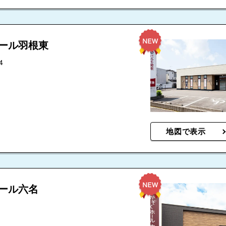
ホール羽根東
4
地図で表示
ール六名