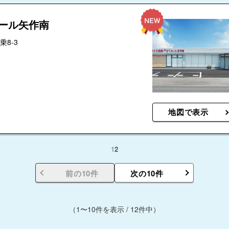
ホール矢作南
8-3
地図で表示
1
2
前の10件
次の10件
（1〜10件を表示 / 12件中）