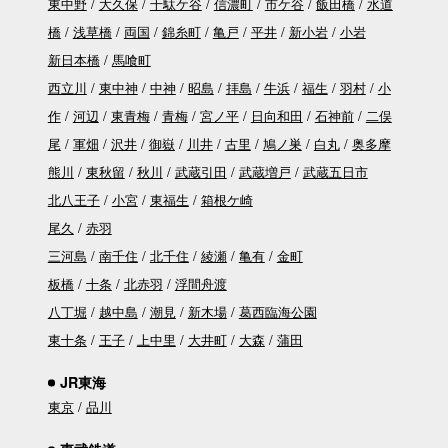
東中野
大久保
千駄ケ谷
信濃町
市ケ谷
飯田橋
水道
橋
浅草橋
両国
錦糸町
亀戸
平井
新小岩
小岩
新日本橋
馬喰町
西立川
東中神
中神
昭島
拝島
牛浜
福生
羽村
小
作
河辺
東青梅
青梅
宮ノ平
日向和田
石神前
二俣
尾
軍畑
沢井
御嶽
川井
古里
鳩ノ巣
白丸
奥多摩
熊川
東秋留
秋川
武蔵引田
武蔵増戸
武蔵五日市
北八王子
小宮
東福生
箱根ケ崎
尾久
赤羽
三河島
南千住
北千住
綾瀬
亀有
金町
板橋
十条
北赤羽
浮間舟渡
八丁堀
越中島
潮見
新木場
葛西臨海公園
東十条
王子
上中里
大井町
大森
蒲田
JR東海
東京
品川