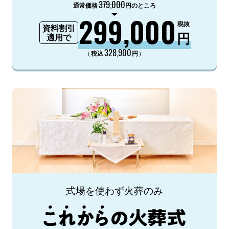
379,000
通常価格
円のところ
299,000
税抜
資料割引
円
適用で
328,900
（
）
税込
円
式場を使わず火葬のみ