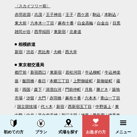
〈スカイツリー前〉
赤羽岩淵
志茂
王子神谷
王子
西ケ原
駒込
本駒込
東大前
六本木一丁目
麻布十番
白金高輪
白金台
目黒
雑司が谷
西早稲田
東新宿
北参道
相模鉄道
新宿
渋谷
恵比寿
大崎
西大井
東京都交通局
都庁前
新宿西口
東新宿
若松河田
牛込柳町
牛込神楽
坂
飯田橋
春日
本郷三丁目
上野御徒町
新御徒町
蔵
前
両国
森下
清澄白河
門前仲町
月島
勝どき
築地
市場
汐留
大門
赤羽橋
麻布十番
六本木
青山一丁目
国立競技場
代々木
新宿
西新宿五丁目
中野坂上
東
中野
中井
落合南長崎
新江古田
練馬
豊島園
練馬春
日町
光が丘
資料請求する
電話をかける
初めての方
プラン
式場を探す
お急ぎの方
メニュー
西馬込
馬込
中延
戸越
五反田
高輪台
泉岳寺
三田