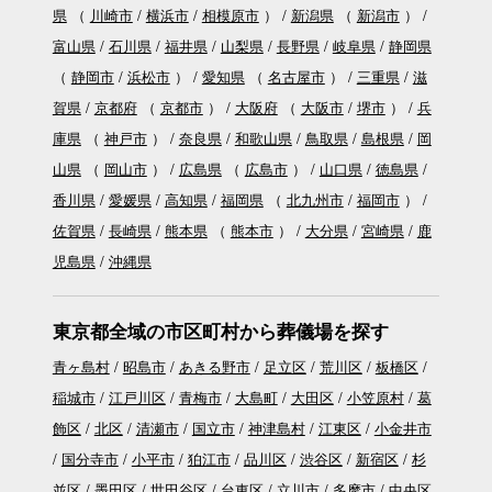
県
（
川崎市
横浜市
相模原市
）
新潟県
（
新潟市
）
富山県
石川県
福井県
山梨県
長野県
岐阜県
静岡県
（
静岡市
浜松市
）
愛知県
（
名古屋市
）
三重県
滋
賀県
京都府
（
京都市
）
大阪府
（
大阪市
堺市
）
兵
庫県
（
神戸市
）
奈良県
和歌山県
鳥取県
島根県
岡
山県
（
岡山市
）
広島県
（
広島市
）
山口県
徳島県
香川県
愛媛県
高知県
福岡県
（
北九州市
福岡市
）
佐賀県
長崎県
熊本県
（
熊本市
）
大分県
宮崎県
鹿
児島県
沖縄県
東京都全域の市区町村から葬儀場を探す
青ヶ島村
昭島市
あきる野市
足立区
荒川区
板橋区
稲城市
江戸川区
青梅市
大島町
大田区
小笠原村
葛
飾区
北区
清瀬市
国立市
神津島村
江東区
小金井市
国分寺市
小平市
狛江市
品川区
渋谷区
新宿区
杉
並区
墨田区
世田谷区
台東区
立川市
多摩市
中央区