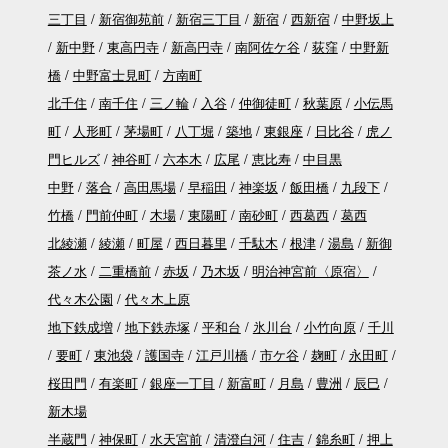
三丁目
新宿御苑前
新宿三丁目
新宿
西新宿
中野坂上
新中野
東高円寺
新高円寺
南阿佐ケ谷
荻窪
中野新
橋
中野富士見町
方南町
北千住
南千住
三ノ輪
入谷
仲御徒町
秋葉原
小伝馬
町
人形町
茅場町
八丁堀
築地
東銀座
日比谷
虎ノ
門ヒルズ
神谷町
六本木
広尾
恵比寿
中目黒
中野
落合
高田馬場
早稲田
神楽坂
飯田橋
九段下
竹橋
門前仲町
木場
東陽町
南砂町
西葛西
葛西
北綾瀬
綾瀬
町屋
西日暮里
千駄木
根津
湯島
新御
茶ノ水
二重橋前
赤坂
乃木坂
明治神宮前〈原宿〉
代々木公園
代々木上原
地下鉄成増
地下鉄赤塚
平和台
氷川台
小竹向原
千川
要町
東池袋
護国寺
江戸川橋
市ケ谷
麹町
永田町
桜田門
有楽町
銀座一丁目
新富町
月島
豊洲
辰巳
新木場
半蔵門
神保町
水天宮前
清澄白河
住吉
錦糸町
押上