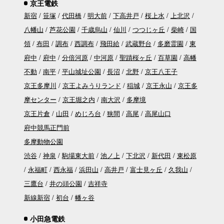
京王電鉄
新宿
笹塚
代田橋
明大前
下高井戸
桜上水
上北沢
八幡山
芦花公園
千歳烏山
仙川
つつじヶ丘
柴崎
国
領
布田
調布
西調布
飛田給
武蔵野台
多磨霊園
東
府中
府中
分倍河原
中河原
聖蹟桜ヶ丘
百草園
高幡
不動
南平
平山城址公園
長沼
北野
京王八王子
京王多摩川
京王よみうりランド
稲城
京王永山
京王多
摩センター
京王堀之内
南大沢
多摩境
京王片倉
山田
めじろ台
狭間
高尾
高尾山口
府中競馬正門前
多摩動物公園
渋谷
神泉
駒場東大前
池ノ上
下北沢
新代田
東松原
永福町
西永福
浜田山
高井戸
富士見ヶ丘
久我山
三鷹台
井の頭公園
吉祥寺
新線新宿
初台
幡ヶ谷
小田急電鉄