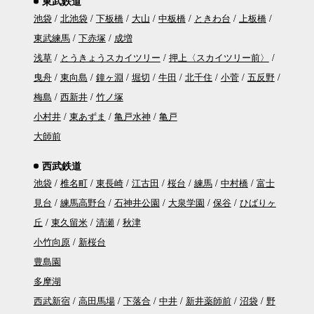
東武鉄道
池袋
北池袋
下板橋
大山
中板橋
ときわ台
上板橋
東武練馬
下赤塚
成増
浅草
とうきょうスカイツリー
押上〈スカイツリー前〉
曳舟
東向島
鐘ヶ淵
堀切
牛田
北千住
小菅
五反野
梅島
西新井
竹ノ塚
小村井
東あずま
亀戸水神
亀戸
大師前
西武鉄道
池袋
椎名町
東長崎
江古田
桜台
練馬
中村橋
富士
見台
練馬高野台
石神井公園
大泉学園
保谷
ひばりヶ
丘
東久留米
清瀬
秋津
小竹向原
新桜台
豊島園
多摩湖
西武新宿
高田馬場
下落合
中井
新井薬師前
沼袋
野