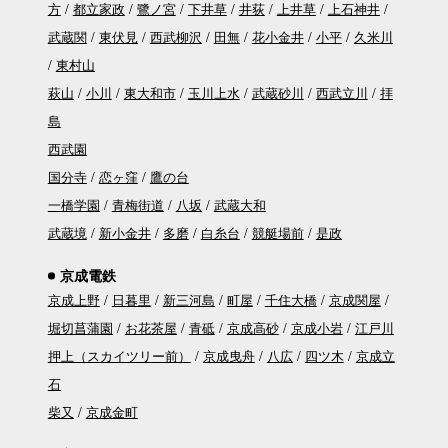
方
都立家政
鷺ノ宮
下井草
井荻
上井草
上石神井
武蔵関
東伏見
西武柳沢
田無
花小金井
小平
久米川
東村山
萩山
小川
東大和市
玉川上水
武蔵砂川
西武立川
拝
島
西武園
国分寺
恋ヶ窪
鷹の台
一橋学園
青梅街道
八坂
武蔵大和
武蔵境
新小金井
多磨
白糸台
競艇場前
是政
京成電鉄
京成上野
日暮里
新三河島
町屋
千住大橋
京成関屋
堀切菖蒲園
お花茶屋
青砥
京成高砂
京成小岩
江戸川
押上（スカイツリー前）
京成曳舟
八広
四ツ木
京成立
石
柴又
京成金町