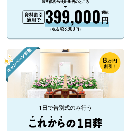
479,000
通常価格
円のところ
399,000
税抜
資料割引
円
適用で
438,900
（
）
税込
円
1日で告別式のみ行う