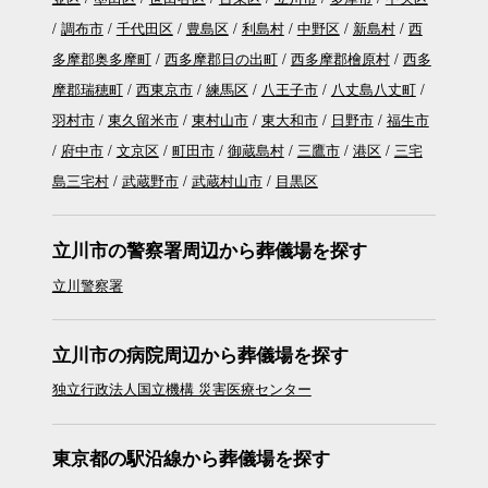
調布市
千代田区
豊島区
利島村
中野区
新島村
西
多摩郡奥多摩町
西多摩郡日の出町
西多摩郡檜原村
西多
摩郡瑞穂町
西東京市
練馬区
八王子市
八丈島八丈町
羽村市
東久留米市
東村山市
東大和市
日野市
福生市
府中市
文京区
町田市
御蔵島村
三鷹市
港区
三宅
島三宅村
武蔵野市
武蔵村山市
目黒区
立川市の警察署周辺から葬儀場を探す
立川警察署
立川市の病院周辺から葬儀場を探す
独立行政法人国立機構 災害医療センター
東京都の駅沿線から葬儀場を探す