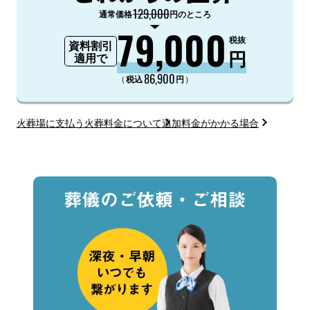
129,000
通常価格
円のところ
79,000
税抜
資料割引
円
適用で
86,900
（
）
税込
円
火葬場に支払う火葬料金について
追加料金がかかる場合