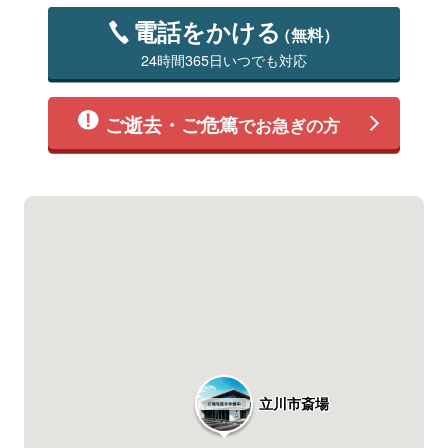
電話をかける
（無料）
24時間365日いつでも対応
ご逝去・ご危篤
でお急ぎの方
立川市斎場