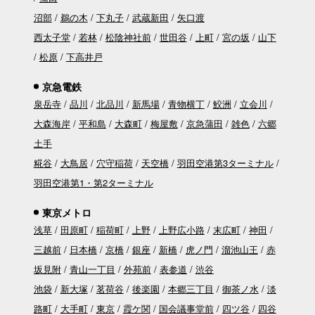
沼部
鵜の木
下丸子
武蔵新田
矢口渡
西太子堂
若林
松陰神社前
世田谷
上町
宮の坂
山下
松原
下高井戸
京急電鉄
泉岳寺
品川
北品川
新馬場
青物横丁
鮫洲
立会川
大森海岸
平和島
大森町
梅屋敷
京急蒲田
雑色
六郷
土手
糀谷
大鳥居
穴守稲荷
天空橋
羽田空港第3ターミナル
羽田空港第1・第2ターミナル
東京メトロ
浅草
田原町
稲荷町
上野
上野広小路
末広町
神田
三越前
日本橋
京橋
銀座
新橋
虎ノ門
溜池山王
赤
坂見附
青山一丁目
外苑前
表参道
渋谷
池袋
新大塚
茗荷谷
後楽園
本郷三丁目
御茶ノ水
淡
路町
大手町
東京
霞ケ関
国会議事堂前
四ツ谷
四谷