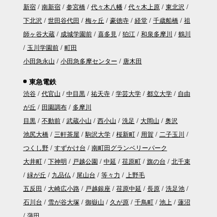
新宿
南新宿
参宮橋
代々木八幡
代々木上原
東北沢
下北沢
世田谷代田
梅ヶ丘
豪徳寺
経堂
千歳船橋
祖
師ヶ谷大蔵
成城学園前
喜多見
狛江
和泉多摩川
鶴川
玉川学園前
町田
小田急永山
小田急多摩センター
唐木田
東急電鉄
渋谷
代官山
中目黒
祐天寺
学芸大学
都立大学
自由
が丘
田園調布
多摩川
目黒
不動前
武蔵小山
西小山
洗足
大岡山
奥沢
池尻大橋
三軒茶屋
駒沢大学
桜新町
用賀
二子玉川
つくし野
すずかけ台
南町田グランベリーパーク
大井町
下神明
戸越公園
中延
荏原町
旗の台
北千束
緑が丘
九品仏
尾山台
等々力
上野毛
五反田
大崎広小路
戸越銀座
荏原中延
長原
洗足池
石川台
雪が谷大塚
御嶽山
久が原
千鳥町
池上
蓮沼
蒲田