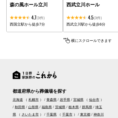
森の風ホール立川
西武立川ホール
4.7
4.5
(3件)
(3件)
西国立駅から徒歩7分
西武立川駅から徒歩6分
横にスクロールできます
都道府県から葬儀場を探す
北海道
（
札幌市
）
青森県
岩手県
宮城県
（
仙台市
）
秋田県
山形県
福島県
茨城県
栃木県
群馬県
埼玉
県
（
さいたま市
）
千葉県
（
千葉市
）
東京都
神奈川