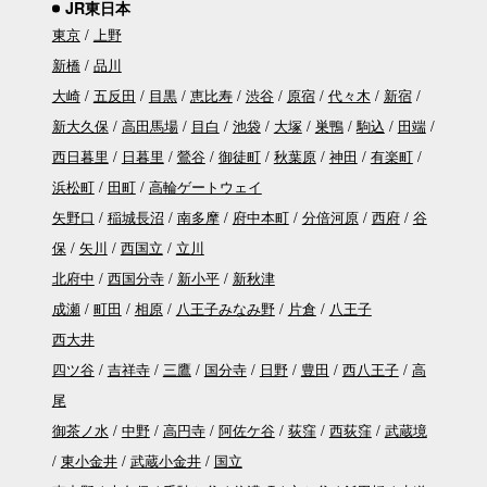
JR東日本
東京
上野
新橋
品川
大崎
五反田
目黒
恵比寿
渋谷
原宿
代々木
新宿
新大久保
高田馬場
目白
池袋
大塚
巣鴨
駒込
田端
西日暮里
日暮里
鶯谷
御徒町
秋葉原
神田
有楽町
浜松町
田町
高輪ゲートウェイ
矢野口
稲城長沼
南多摩
府中本町
分倍河原
西府
谷
保
矢川
西国立
立川
北府中
西国分寺
新小平
新秋津
成瀬
町田
相原
八王子みなみ野
片倉
八王子
西大井
四ツ谷
吉祥寺
三鷹
国分寺
日野
豊田
西八王子
高
尾
御茶ノ水
中野
高円寺
阿佐ケ谷
荻窪
西荻窪
武蔵境
東小金井
武蔵小金井
国立