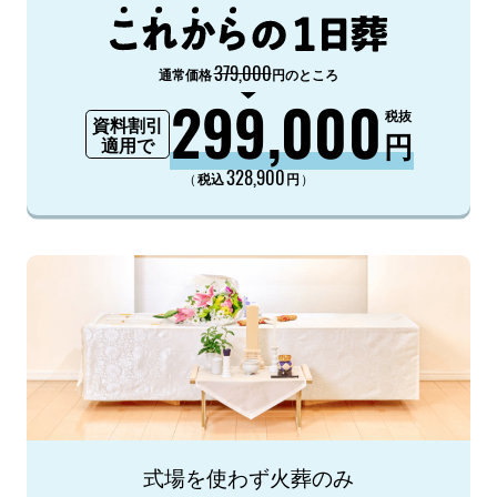
379,000
通常価格
円のところ
299,000
税抜
資料割引
円
適用で
328,900
（
）
税込
円
式場を使わず火葬のみ