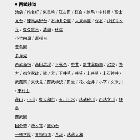
西武鉄道
池袋
椎名町
東長崎
江古田
桜台
練馬
中村橋
富士
見台
練馬高野台
石神井公園
大泉学園
保谷
ひばりヶ
丘
東久留米
清瀬
秋津
小竹向原
新桜台
豊島園
多摩湖
西武新宿
高田馬場
下落合
中井
新井薬師前
沼袋
野
方
都立家政
鷺ノ宮
下井草
井荻
上井草
上石神井
武蔵関
東伏見
西武柳沢
田無
花小金井
小平
久米川
東村山
萩山
小川
東大和市
玉川上水
武蔵砂川
西武立川
拝
島
西武園
国分寺
恋ヶ窪
鷹の台
一橋学園
青梅街道
八坂
武蔵大和