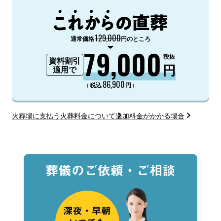
129,000
通常価格
円のところ
79,000
税抜
資料割引
円
適用で
86,900
（
）
税込
円
火葬場に支払う火葬料金について
追加料金がかかる場合