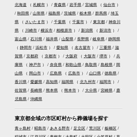
北海道
（
札幌市
）
青森県
岩手県
宮城県
（
仙台市
）
秋田県
山形県
福島県
茨城県
栃木県
群馬県
埼玉
県
（
さいたま市
）
千葉県
（
千葉市
）
東京都
神奈川
県
（
川崎市
横浜市
相模原市
）
新潟県
（
新潟市
）
富山県
石川県
福井県
山梨県
長野県
岐阜県
静岡県
（
静岡市
浜松市
）
愛知県
（
名古屋市
）
三重県
滋
賀県
京都府
（
京都市
）
大阪府
（
大阪市
堺市
）
兵
庫県
（
神戸市
）
奈良県
和歌山県
鳥取県
島根県
岡
山県
（
岡山市
）
広島県
（
広島市
）
山口県
徳島県
香川県
愛媛県
高知県
福岡県
（
北九州市
福岡市
）
佐賀県
長崎県
熊本県
（
熊本市
）
大分県
宮崎県
鹿
児島県
沖縄県
東京都全域の市区町村から葬儀場を探す
青ヶ島村
昭島市
あきる野市
足立区
荒川区
板橋区
稲城市
江戸川区
青梅市
大島町
大田区
小笠原村
葛