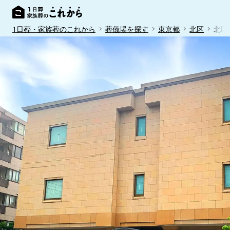
1日葬・家族葬のこれから
葬儀場を探す
東京都
北区
北区