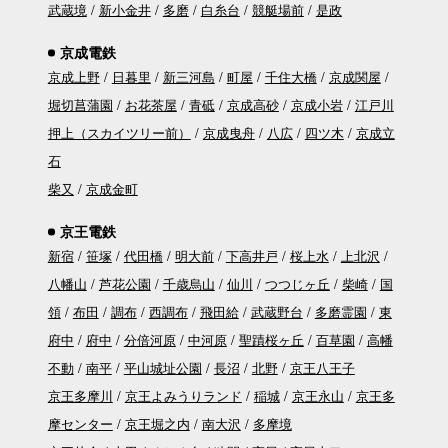
武蔵境
新小金井
多磨
白糸台
競艇場前
是政
京成電鉄
京成上野
日暮里
新三河島
町屋
千住大橋
京成関屋
堀切菖蒲園
お花茶屋
青砥
京成高砂
京成小岩
江戸川
押上（スカイツリー前）
京成曳舟
八広
四ツ木
京成立
石
柴又
京成金町
京王電鉄
新宿
笹塚
代田橋
明大前
下高井戸
桜上水
上北沢
八幡山
芦花公園
千歳烏山
仙川
つつじヶ丘
柴崎
国
領
布田
調布
西調布
飛田給
武蔵野台
多磨霊園
東
府中
府中
分倍河原
中河原
聖蹟桜ヶ丘
百草園
高幡
不動
南平
平山城址公園
長沼
北野
京王八王子
京王多摩川
京王よみうりランド
稲城
京王永山
京王多
摩センター
京王堀之内
南大沢
多摩境