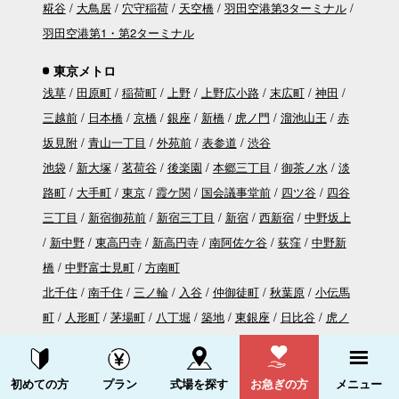
糀谷
大鳥居
穴守稲荷
天空橋
羽田空港第3ターミナル
羽田空港第1・第2ターミナル
東京メトロ
浅草
田原町
稲荷町
上野
上野広小路
末広町
神田
三越前
日本橋
京橋
銀座
新橋
虎ノ門
溜池山王
赤
坂見附
青山一丁目
外苑前
表参道
渋谷
池袋
新大塚
茗荷谷
後楽園
本郷三丁目
御茶ノ水
淡
路町
大手町
東京
霞ケ関
国会議事堂前
四ツ谷
四谷
三丁目
新宿御苑前
新宿三丁目
新宿
西新宿
中野坂上
新中野
東高円寺
新高円寺
南阿佐ケ谷
荻窪
中野新
橋
中野富士見町
方南町
北千住
南千住
三ノ輪
入谷
仲御徒町
秋葉原
小伝馬
町
人形町
茅場町
八丁堀
築地
東銀座
日比谷
虎ノ
門ヒルズ
神谷町
六本木
広尾
恵比寿
中目黒
中野
落合
高田馬場
早稲田
神楽坂
飯田橋
九段下
資料請求する
電話をかける
初めての方
プラン
式場を探す
お急ぎの方
メニュー
竹橋
門前仲町
木場
東陽町
南砂町
西葛西
葛西