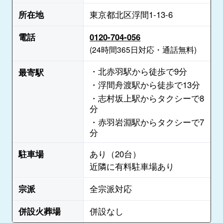
所在地
東京都北区浮間1-13-6
電話
0120-704-056
(24時間365日対応・通話無料)
・北赤羽駅から徒歩で9分
最寄駅
・浮間舟渡駅から徒歩で13分
・志村坂上駅からタクシーで8
分
・赤羽岩淵駅からタクシーで7
分
駐車場
あり（20台）
近隣に有料駐車場あり
宗派
全宗派対応
併設火葬場
併設なし