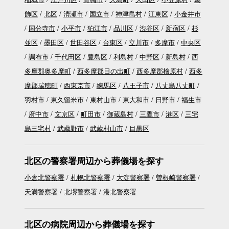
飾区
北区
清瀬市
国立市
神津島村
江東区
小金井市
国分寺市
小平市
狛江市
品川区
渋谷区
新宿区
杉
並区
墨田区
世田谷区
台東区
立川市
多摩市
中央区
調布市
千代田区
豊島区
利島村
中野区
新島村
西
多摩郡奥多摩町
西多摩郡日の出町
西多摩郡檜原村
西多
摩郡瑞穂町
西東京市
練馬区
八王子市
八丈島八丈町
羽村市
東久留米市
東村山市
東大和市
日野市
福生市
府中市
文京区
町田市
御蔵島村
三鷹市
港区
三宅
島三宅村
武蔵野市
武蔵村山市
目黒区
北区の警察署周辺から葬儀場を探す
小倉北警察署
札幌北警察署
大淀警察署
曽根崎警察署
天満警察署
北堺警察署
港北警察署
北区の病院周辺から葬儀場を探す