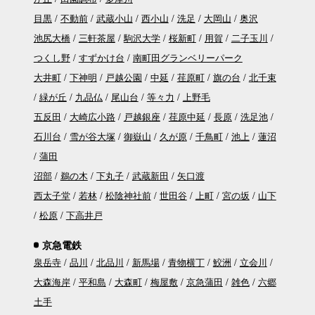
目黒
不動前
武蔵小山
西小山
洗足
大岡山
奥沢
池尻大橋
三軒茶屋
駒沢大学
桜新町
用賀
二子玉川
つくし野
すずかけ台
南町田グランベリーパーク
大井町
下神明
戸越公園
中延
荏原町
旗の台
北千束
緑が丘
九品仏
尾山台
等々力
上野毛
五反田
大崎広小路
戸越銀座
荏原中延
長原
洗足池
石川台
雪が谷大塚
御嶽山
久が原
千鳥町
池上
蓮沼
蒲田
沼部
鵜の木
下丸子
武蔵新田
矢口渡
西太子堂
若林
松陰神社前
世田谷
上町
宮の坂
山下
松原
下高井戸
京急電鉄
泉岳寺
品川
北品川
新馬場
青物横丁
鮫洲
立会川
大森海岸
平和島
大森町
梅屋敷
京急蒲田
雑色
六郷
土手