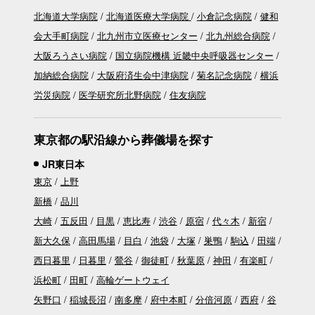
北海道大学病院
北海道医療大学病院
小倉記念病院
健和
会大手町病院
北九州市立医療センター
北九州総合病院
大阪ろうさい病院
国立病院機構 近畿中央呼吸器センター
加納総合病院
大阪府済生会中津病院
菊名記念病院
横浜
労災病院
医学研究所北野病院
住友病院
東京都の駅沿線から葬儀場を探す
JR東日本
東京
上野
新橋
品川
大崎
五反田
目黒
恵比寿
渋谷
原宿
代々木
新宿
新大久保
高田馬場
目白
池袋
大塚
巣鴨
駒込
田端
西日暮里
日暮里
鶯谷
御徒町
秋葉原
神田
有楽町
浜松町
田町
高輪ゲートウェイ
矢野口
稲城長沼
南多摩
府中本町
分倍河原
西府
谷