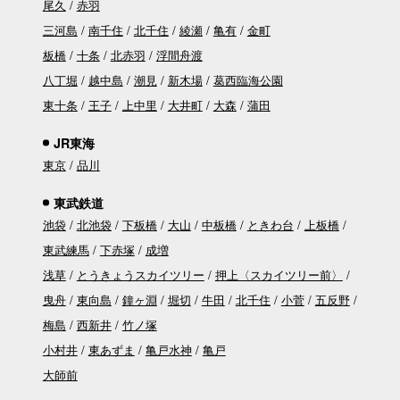
尾久
赤羽
三河島
南千住
北千住
綾瀬
亀有
金町
板橋
十条
北赤羽
浮間舟渡
八丁堀
越中島
潮見
新木場
葛西臨海公園
東十条
王子
上中里
大井町
大森
蒲田
JR東海
東京
品川
東武鉄道
池袋
北池袋
下板橋
大山
中板橋
ときわ台
上板橋
東武練馬
下赤塚
成増
浅草
とうきょうスカイツリー
押上〈スカイツリー前〉
曳舟
東向島
鐘ヶ淵
堀切
牛田
北千住
小菅
五反野
梅島
西新井
竹ノ塚
小村井
東あずま
亀戸水神
亀戸
大師前