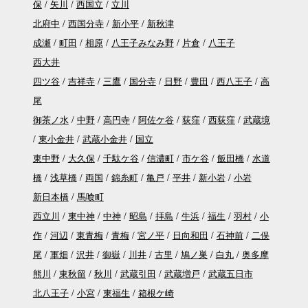
保
矢川
西国立
立川
北府中
西国分寺
新小平
新秋津
成瀬
町田
相原
八王子みなみ野
片倉
八王子
西大井
四ツ谷
吉祥寺
三鷹
国分寺
日野
豊田
西八王子
高
尾
御茶ノ水
中野
高円寺
阿佐ケ谷
荻窪
西荻窪
武蔵境
東小金井
武蔵小金井
国立
東中野
大久保
千駄ケ谷
信濃町
市ケ谷
飯田橋
水道
橋
浅草橋
両国
錦糸町
亀戸
平井
新小岩
小岩
新日本橋
馬喰町
西立川
東中神
中神
昭島
拝島
牛浜
福生
羽村
小
作
河辺
東青梅
青梅
宮ノ平
日向和田
石神前
二俣
尾
軍畑
沢井
御嶽
川井
古里
鳩ノ巣
白丸
奥多摩
熊川
東秋留
秋川
武蔵引田
武蔵増戸
武蔵五日市
北八王子
小宮
東福生
箱根ケ崎