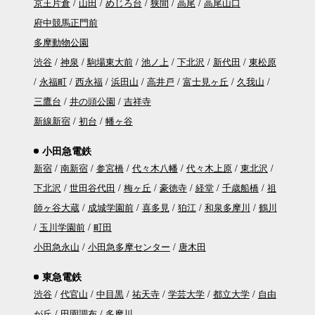
京王片倉
山田
めじろ台
狭間
高尾
高尾山口
府中競馬正門前
多摩動物公園
渋谷
神泉
駒場東大前
池ノ上
下北沢
新代田
東松原
永福町
西永福
浜田山
高井戸
富士見ヶ丘
久我山
三鷹台
井の頭公園
吉祥寺
新線新宿
初台
幡ヶ谷
小田急電鉄
新宿
南新宿
参宮橋
代々木八幡
代々木上原
東北沢
下北沢
世田谷代田
梅ヶ丘
豪徳寺
経堂
千歳船橋
祖
師ヶ谷大蔵
成城学園前
喜多見
狛江
和泉多摩川
鶴川
玉川学園前
町田
小田急永山
小田急多摩センター
唐木田
東急電鉄
渋谷
代官山
中目黒
祐天寺
学芸大学
都立大学
自由
が丘
田園調布
多摩川