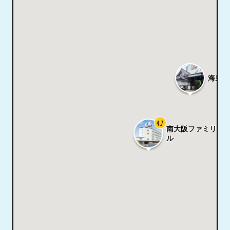
海泉寺
4.7
南大阪ファミリー
ル