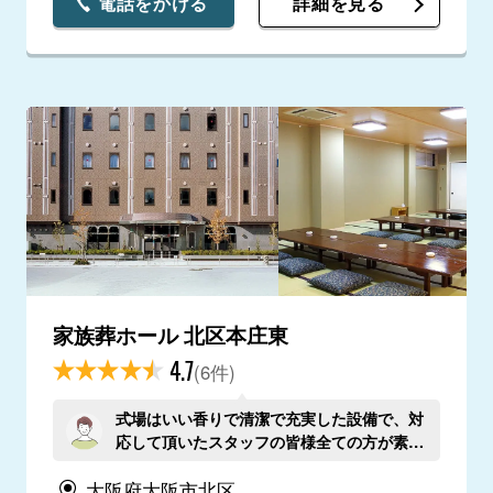
電話をかける
詳細を見る
家族葬ホール 北区本庄東
4.7
(6件)
式場はいい香りで清潔で充実した設備で、対
応して頂いたスタッフの皆様全ての方が素晴
らしい姿勢、ご配慮で、とても良い式が出来
大阪府大阪市北区
ました。 家族皆リラックスして父を送るこ