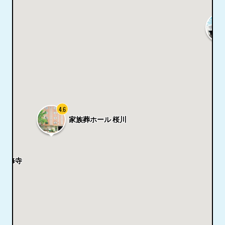
4.6
家族葬ホール 桜川
専修寺