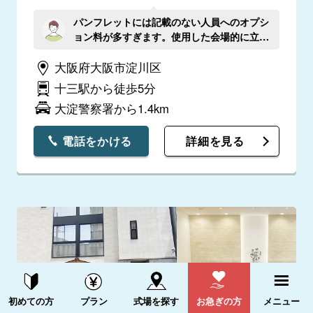
パンフレットには記載のない人員へのオプシ
ョン料が多すぎます。使用した会場的に立体
駐車場があり、二日間立体駐車場を動かすた
大阪府大阪市淀川区
めの駐車場誘導係に22,000円かかると言われ
たり、2日間でアシスタント料38,500円かか
十三駅から徒歩5分
ると言われたり、一見安いように見えました
大淀警察署から1.4km
が、ちょっと高すぎました。パンフレットに
もそれがわかるように記載が欲しかったで
す。今回結果的に高いと思っていたお寺で式
電話をかける
詳細を見る
を挙げた方が安かったです。 駐車場誘導係
の方に、当日の車の台数をお伝えしたにも関
わらず、その直後に来た親族ではない一般の
方に「車あと何台来るの？」や「当日は何台
来るの？」などと聞かれてもわからない方に
確認しされ、「私に聞かれても・・・連携大
丈夫？」と混乱されていました。また、その
方が開始３０分前に会場に行かれるとスタッ
フも誰もおらず、「どこにいる？」と電話が
あリマした。一人運営スタッフはついている
資料請求する
電話をかける
ものの、お寺様への対応や受付等が手薄にな
初めての方
プラン
式場を探す
お急ぎの方
メニュー