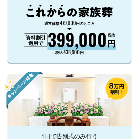
479,000
通常価格
円のところ
399,000
税抜
資料割引
円
適用で
438,900
（
）
税込
円
1日で告別式のみ行う