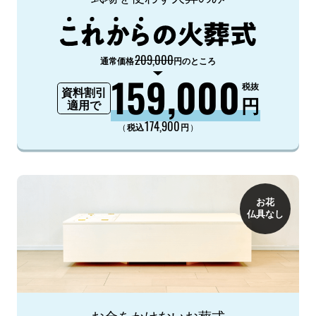
209,000
通常価格
円のところ
159,000
税抜
資料割引
円
適用で
174,900
（
）
税込
円
お花
仏具なし
お金をかけないお葬式