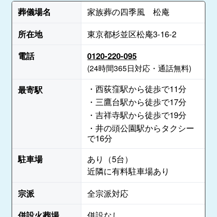
葬儀場名
家族葬の四季風 松庵
所在地
東京都杉並区松庵3-16-2
電話
0120-220-095
(24時間365日対応・通話無料)
・西荻窪駅から徒歩で11分
最寄駅
・三鷹台駅から徒歩で17分
・吉祥寺駅から徒歩で19分
・井の頭公園駅からタクシー
で16分
駐車場
あり（5台）
近隣に有料駐車場あり
宗派
全宗派対応
併設火葬場
併設なし