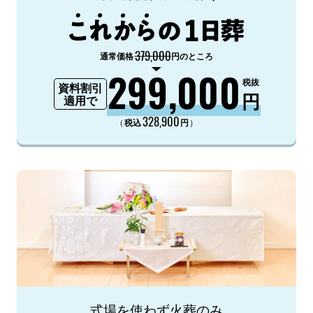
379,000
通常価格
円のところ
299,000
税抜
資料割引
円
適用で
328,900
（
）
税込
円
式場を使わず火葬のみ