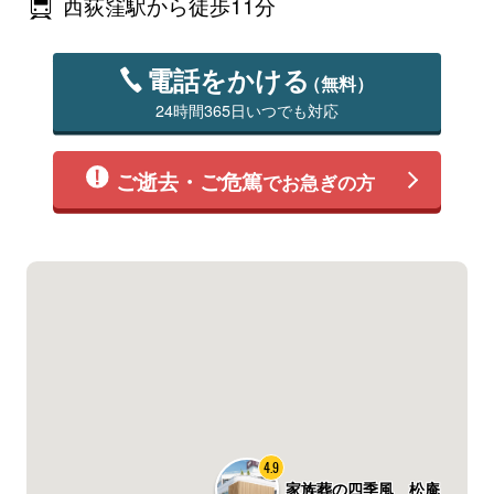
西荻窪駅から徒歩11分
電話をかける
（無料）
24時間365日いつでも対応
ご逝去・ご危篤
でお急ぎの方
4.9
家族葬の四季風 松庵