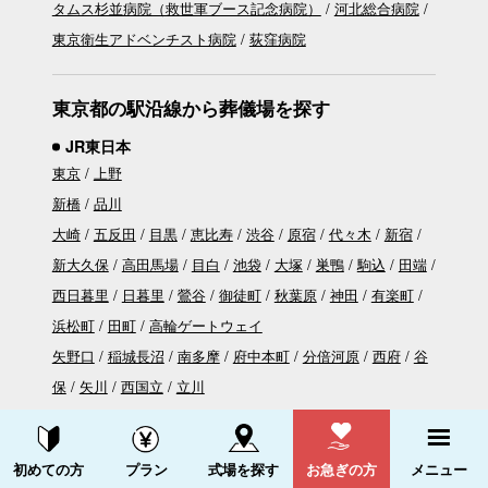
タムス杉並病院（救世軍ブース記念病院）
河北総合病院
東京衛生アドベンチスト病院
荻窪病院
東京都の駅沿線から葬儀場を探す
JR東日本
東京
上野
新橋
品川
大崎
五反田
目黒
恵比寿
渋谷
原宿
代々木
新宿
新大久保
高田馬場
目白
池袋
大塚
巣鴨
駒込
田端
西日暮里
日暮里
鶯谷
御徒町
秋葉原
神田
有楽町
浜松町
田町
高輪ゲートウェイ
矢野口
稲城長沼
南多摩
府中本町
分倍河原
西府
谷
保
矢川
西国立
立川
北府中
西国分寺
新小平
新秋津
成瀬
町田
相原
八王子みなみ野
片倉
八王子
資料請求する
電話をかける
初めての方
プラン
式場を探す
お急ぎの方
メニュー
西大井