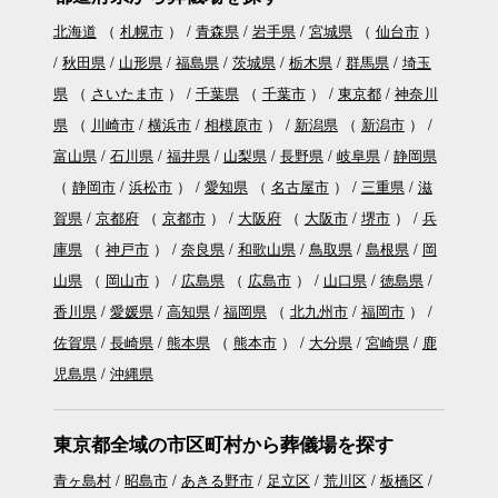
北海道
（
札幌市
）
青森県
岩手県
宮城県
（
仙台市
）
秋田県
山形県
福島県
茨城県
栃木県
群馬県
埼玉
県
（
さいたま市
）
千葉県
（
千葉市
）
東京都
神奈川
県
（
川崎市
横浜市
相模原市
）
新潟県
（
新潟市
）
富山県
石川県
福井県
山梨県
長野県
岐阜県
静岡県
（
静岡市
浜松市
）
愛知県
（
名古屋市
）
三重県
滋
賀県
京都府
（
京都市
）
大阪府
（
大阪市
堺市
）
兵
庫県
（
神戸市
）
奈良県
和歌山県
鳥取県
島根県
岡
山県
（
岡山市
）
広島県
（
広島市
）
山口県
徳島県
香川県
愛媛県
高知県
福岡県
（
北九州市
福岡市
）
佐賀県
長崎県
熊本県
（
熊本市
）
大分県
宮崎県
鹿
児島県
沖縄県
東京都全域の市区町村から葬儀場を探す
青ヶ島村
昭島市
あきる野市
足立区
荒川区
板橋区