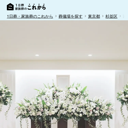
1日葬・家族葬のこれから
葬儀場を探す
東京都
杉並区
家