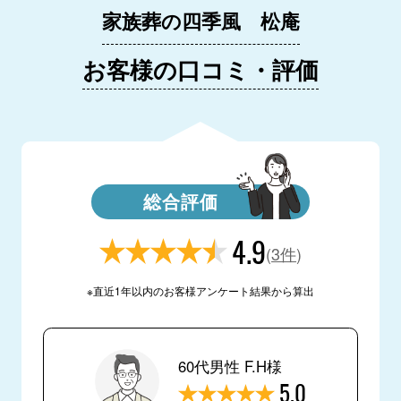
家族葬の四季風 松庵
お客様の口コミ・評価
総合評価
4.9
(
3件
)
※直近1年以内のお客様アンケート結果から算出
60代男性 F.H様
5.0