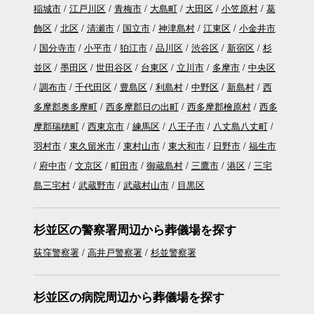
稲城市
江戸川区
青梅市
大島町
大田区
小笠原村
葛
飾区
北区
清瀬市
国立市
神津島村
江東区
小金井市
国分寺市
小平市
狛江市
品川区
渋谷区
新宿区
杉
並区
墨田区
世田谷区
台東区
立川市
多摩市
中央区
調布市
千代田区
豊島区
利島村
中野区
新島村
西
多摩郡奥多摩町
西多摩郡日の出町
西多摩郡檜原村
西多
摩郡瑞穂町
西東京市
練馬区
八王子市
八丈島八丈町
羽村市
東久留米市
東村山市
東大和市
日野市
福生市
府中市
文京区
町田市
御蔵島村
三鷹市
港区
三宅
島三宅村
武蔵野市
武蔵村山市
目黒区
杉並区の警察署周辺から葬儀場を探す
荻窪警察署
高井戸警察署
杉並警察署
杉並区の病院周辺から葬儀場を探す