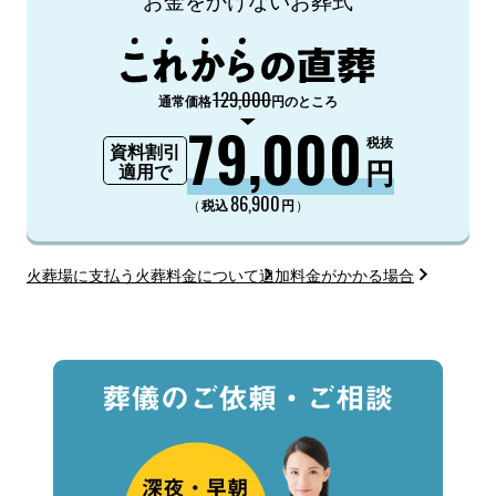
129,000
通常価格
円のところ
79,000
税抜
資料割引
円
適用で
86,900
（
）
税込
円
火葬場に支払う火葬料金について
追加料金がかかる場合