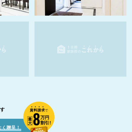
す
資
料
請
求
8
で
万円
最
割引!
大
なく贈呈！