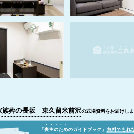
家族葬の長坂 東久留米前沢
の式場資料をお届けしま
「
喪
主
の
た
め
のガイドブック」
無料でもれ