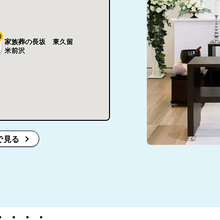
9
家族葬の長坂 東久留
米前沢
で見る