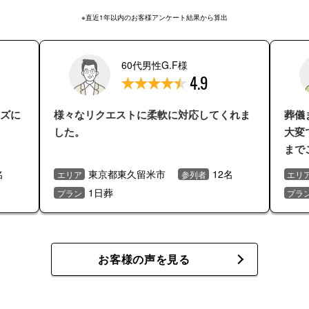
※直近1年以内のお客様アンケート結果から算出
60代男性G.F様
4.9
ズに
様々なリクエストに柔軟に対応してくれま
葬儀
した。
大変
まで
がと
名
東京都東久留米市
12名
エリア
参列者
エリ
1日葬
プラン
プラ
お客様の声を見る