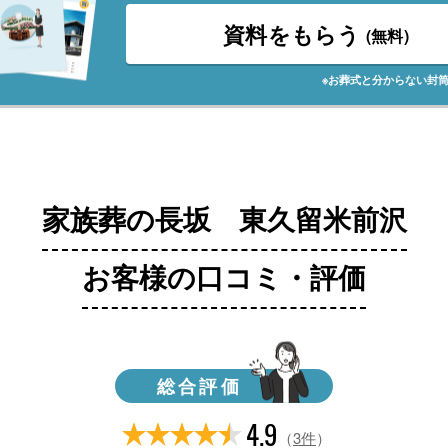
資料をもらう
(無料)
※お葬式と分からない封
家族葬の長坂 東久留米前沢
お客様の口コミ・評価
総合評価
4.9
（
3件
）