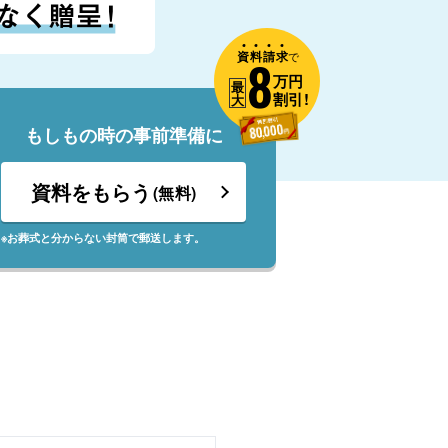
資
料
請
求
8
で
万円
最
割引!
大
もしもの時の事前準備に
資料をもらう
(無料)
※お葬式と分からない封筒で郵送します。