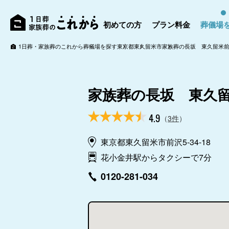
初めての方
プラン料金
葬儀場
1日葬・家族葬のこれから
葬儀場を探す
東京都
東久留米市
家族葬の長坂 東久留米
家族葬の長坂 東久
4.9
（
3件
）
東京都東久留米市前沢5-34-18
花小金井駅からタクシーで7分
0120-281-034