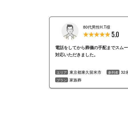
80代男性H.T様
5.0
電話をしてから葬儀の手配までスムー
対応いただきました。
東京都東久留米市
32
エリア
参列者
家族葬
プラン