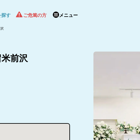
を探す
ご危篤の方
メニュー
前沢
留米前沢