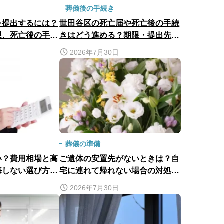
葬儀後の手続き
を提出するには？
世田谷区の死亡届や死亡後の手続
限、死亡後の手続
きはどう進める？期限・提出先に
説
ついて解説
2026年7月30日
葬儀の準備
い？費用相場と高
ご遺体の安置先がないときは？自
悔しない選び方を
宅に連れて帰れない場合の対処法
と費用相場
2026年7月30日