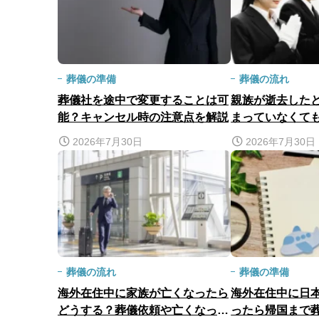
葬儀の準備
葬儀の流れ
葬儀社を途中で変更することは可
親族が逝去した
能？キャンセル時の注意点を解説
まっていなくて
選び方、注意点
2026年7月30日
2026年7月30日
葬儀の流れ
葬儀の準備
海外在住中に家族が亡くなったら
海外在住中に日
どうする？葬儀依頼や亡くなって
ったら帰国まで