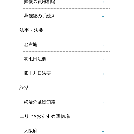
葬儀の費用相場
葬儀後の手続き
法事・法要
お布施
初七日法要
四十九日法要
終活
終活の基礎知識
エリア×おすすめ葬儀場
大阪府