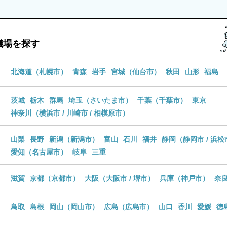
儀場を探す
北海道
（
札幌市
）
青森
岩手
宮城
（
仙台市
）
秋田
山形
福島
茨城
栃木
群馬
埼玉
（
さいたま市
）
千葉
（
千葉市
）
東京
神奈川
（
横浜市
/
川崎市
/
相模原市
）
山梨
長野
新潟
（
新潟市
）
富山
石川
福井
静岡
（
静岡市
/
浜松
愛知
（
名古屋市
）
岐阜
三重
滋賀
京都
（
京都市
）
大阪
（
大阪市
/
堺市
）
兵庫
（
神戸市
）
奈
鳥取
島根
岡山
（
岡山市
）
広島
（
広島市
）
山口
香川
愛媛
徳