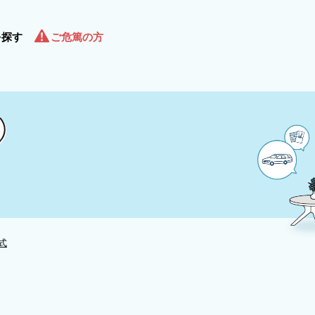
を探す
ご危篤の方
式