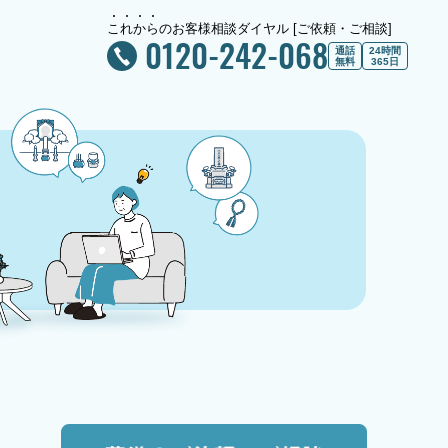
こ
れ
か
ら
のお客様相談ダイヤル [ご依頼・ご相談]
0120-242-068
通話
24時間
無料
365日