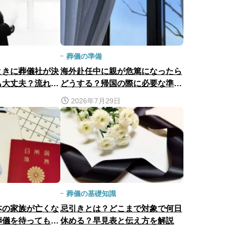
葬儀の準備
ときに葬儀社が決
海外赴任中に親が危篤になったら
も大丈夫？流れや
どうする？帰国の際に必要な準備
を解説
や緊急一時帰国費用補償について
2026年7月29日
解説
葬儀の基礎知識
本の家族が亡くな
忌引きとは？どこまで対象で何日
葬儀を待ってもら
休める？早見表と伝え方を解説