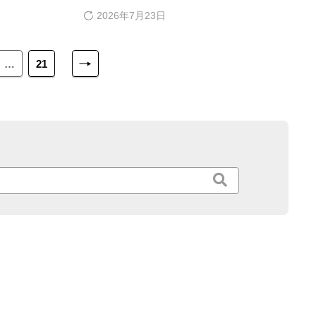
の目安や必要な準
2026年7月23日
次
…
21
へ