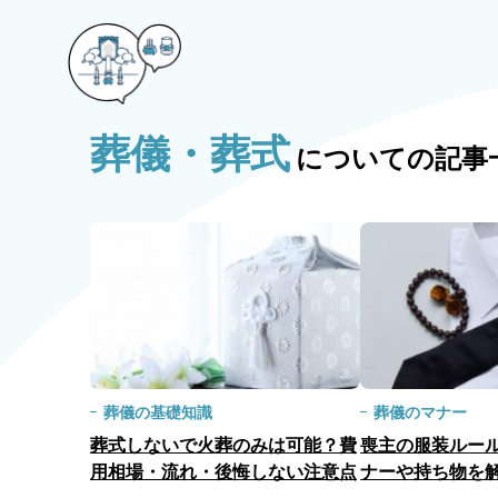
葬儀・葬式
についての記事
葬儀の基礎知識
葬儀のマナー
葬式しないで火葬のみは可能？費
喪主の服装ルー
用相場・流れ・後悔しない注意点
ナーや持ち物を