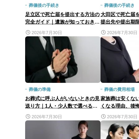
葬儀後の手続き
葬儀後の手続き
足立区で死亡届を提出する方法の
大田区で死亡届
完全ガイド｜遺族が知っておきた
提出先や提出期
い手続きの流れを解説
きまで詳しく解
2026年7月30日
2026年7月30日
葬儀の準備
葬儀の費用相場
お葬式に呼ぶ人がいないときの見
家族葬は安くな
送り方｜1人・少人数で選べる葬
くなる理由、後
儀形式を解説
解説
2026年7月30日
2026年7月30日