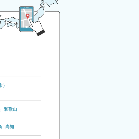
市
）
良
和歌山
島
高知