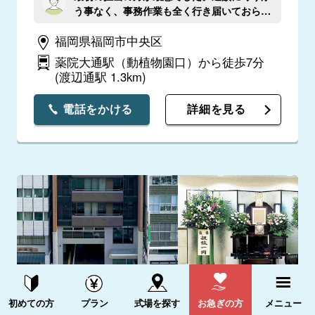
う事なく、事務作業も全く行き届いておらず
こちらが動かないといけない事が多すぎまし
福岡県福岡市中央区
た。 あまりにも酷かったのでクレームを入
れ担当を変わっていただいてからはこちらの
薬院大通駅（動植物園口）から徒歩7分
要望にしっかり応えてくれ、それからは満足
(渡辺通駅 1.3km)
のいく葬儀となりました。 クレーム応対を
してくださった副支配人の山下様、引き継い
電話をかける
詳細を見る
で担当してくださった惠良様には大変満足で
す。良くしていただき感謝申し上げます。
資料請求する
電話をかける
初めての方
プラン
式場を探す
お急ぎの方
メニュー