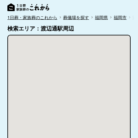
1日葬・家族葬のこれから
葬儀場を探す
福岡県
福岡市
渡
検索エリア：渡辺通駅周辺