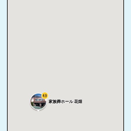
4.9
家族葬ホール 花畑
ホー
ル