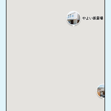
やよい坂斎場
4.6