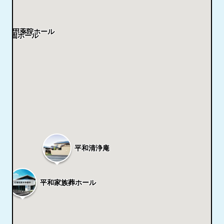
区警固薬院ホール
区警固ホール
平和清浄庵
平和家族葬ホール