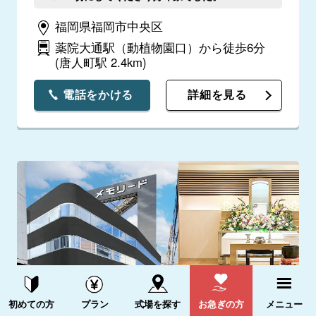
福岡県福岡市中央区
薬院大通駅（動植物園口）から徒歩6分
(唐人町駅 2.4km)
電話をかける
詳細を見る
資料請求する
電話をかける
初めての方
プラン
式場を探す
お急ぎの方
メニュー
中央区警固ホール