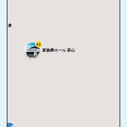
ル 飯倉
4.9
家族葬ホール 茶山