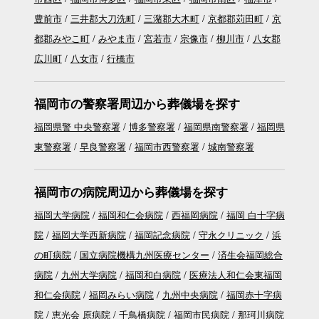
豊前市
三井郡大刀洗町
三潴郡大木町
京都郡苅田町
京
都郡みやこ町
みやま市
宮若市
宗像市
柳川市
八女郡
広川町
八女市
行橋市
福岡市の警察署周辺から葬儀場を探す
福岡県警 中央警察署
博多警察署
福岡県南警察署
福岡県
東警察署
早良警察署
福岡市西警察署
城南警察署
福岡市の病院周辺から葬儀場を探す
福岡大学病院
福岡和仁会病院
西福岡病院
福岡 白十字病
院
福岡大学西新病院
福岡記念病院
守永クリニック
浜
の町病院
国立病院機構九州医療センター
済生会福岡総合
病院
九州大学病院
福岡和白病院
医療法人和仁会東福岡
和仁会病院
福岡みらい病院
九州中央病院
福岡赤十字病
院
恵光会 原病院
千鳥橋病院
福岡市民病院
那珂川病院