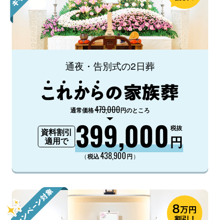
通夜・告別式の2日葬
479,000
通常価格
円のところ
399,000
税抜
資料割引
円
適用で
438,900
（
）
税込
円