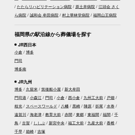
たたらリハビリテーション病院
原土井病院
江頭会 さく
ら病院
誠和会 牟田病院
村上華林堂病院
福岡山王病院
福岡県の駅沿線から葬儀場を探す
JR西日本
小倉
博多
門司
博多南
JR九州
博多
久留米
筑後船小屋
新大牟田
門司港
小森江
門司
小倉
西小倉
九州工大前
戸畑
枝光
スペースワールド
八幡
黒崎
陣原
折尾
水巻
遠賀川
海老津
教育大前
赤間
東郷
東福間
福間
千
鳥
古賀
ししぶ
新宮中央
福工大前
九産大前
香椎
千早
箱崎
吉塚