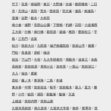
竹下
笹原
南福岡
春日
大野城
水城
都府楼南
二日
市
天拝山
原田
荒木
西牟田
羽犬塚
瀬高
南瀬高
渡瀬
吉野
銀水
大牟田
南小倉
城野
安部山公園
下曽根
朽網
苅田
小波瀬西
工大前
行橋
南行橋
新田原
築城
椎田
豊前松江
宇
島
三毛門
吉富
桂川
筑前大分
九郎原
城戸南蔵院前
筑前山手
篠栗
門松
長者原
原町
柚須
姪浜
下山門
今宿
九大学研都市
周船寺
波多江
糸島
高校前
筑前前原
美咲が丘
加布里
一貴山
筑前深江
大入
福吉
鹿家
若松
藤ノ木
奥洞海
二島
本城
東水巻
中間
筑前垣生
鞍手
筑前植木
新入
直方
勝
野
小竹
鯰田
浦田
新飯塚
飯塚
天道
上穂波
筑前内野
筑前山家
久留米高校前
南久留米
久留米大学前
御井
善導寺
筑