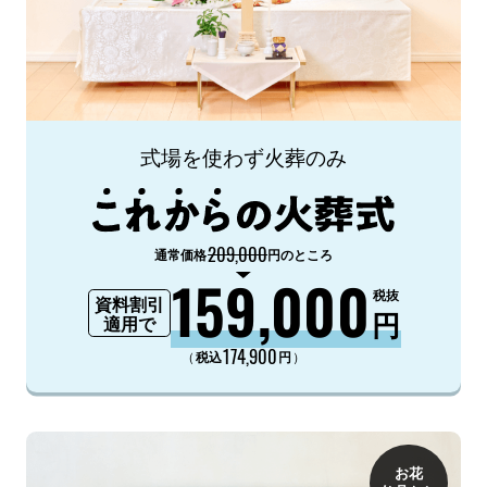
式場を使わず火葬のみ
209,000
通常価格
円のところ
159,000
税抜
資料割引
円
適用で
174,900
（
）
税込
円
お花