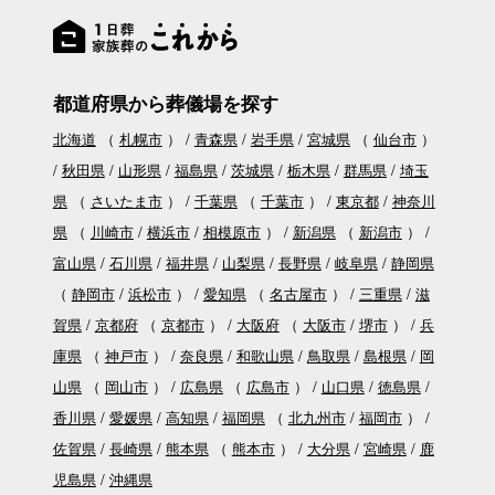
都道府県から葬儀場を探す
北海道
（
札幌市
）
青森県
岩手県
宮城県
（
仙台市
）
秋田県
山形県
福島県
茨城県
栃木県
群馬県
埼玉
県
（
さいたま市
）
千葉県
（
千葉市
）
東京都
神奈川
県
（
川崎市
横浜市
相模原市
）
新潟県
（
新潟市
）
富山県
石川県
福井県
山梨県
長野県
岐阜県
静岡県
（
静岡市
浜松市
）
愛知県
（
名古屋市
）
三重県
滋
賀県
京都府
（
京都市
）
大阪府
（
大阪市
堺市
）
兵
庫県
（
神戸市
）
奈良県
和歌山県
鳥取県
島根県
岡
山県
（
岡山市
）
広島県
（
広島市
）
山口県
徳島県
香川県
愛媛県
高知県
福岡県
（
北九州市
福岡市
）
佐賀県
長崎県
熊本県
（
熊本市
）
大分県
宮崎県
鹿
児島県
沖縄県