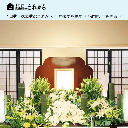
1日葬・家族葬のこれから
葬儀場を探す
福岡県
福岡市
南