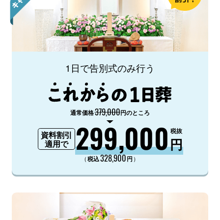
1日で告別式のみ行う
379,000
通常価格
円のところ
299,000
税抜
資料割引
円
適用で
328,900
（
）
税込
円