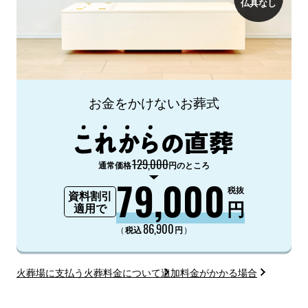
仏具なし
お金をかけないお葬式
129,000
通常価格
円のところ
79,000
税抜
資料割引
円
適用で
86,900
（
）
税込
円
火葬場に支払う火葬料金について
追加料金がかかる場合