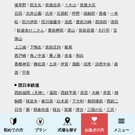
後草野
田主丸
筑後吉井
うきは
筑後大石
石田
志井公園
志井
石原町
呼野
採銅所
香春
一本
松
田川伊田
田川後藤寺
池尻
豊前川崎
西添田
添田
歓遊舎ひこさん
豊前桝田
彦山
筑前岩屋
大行司
宝
珠山
上三緒
下鴨生
筑前庄内
船尾
西戸崎
海ノ中道
雁ノ巣
奈多
和白
香椎神宮
舞松原
土井
伊賀
酒殿
須恵
須恵中央
新
原
宇美
西日本鉄道
西鉄福岡（天神）
薬院
西鉄平尾
高宮
大橋
井尻
雑
餉隈
桜並木
春日原
白木原
下大利
都府楼前
西鉄二
日市
紫
朝倉街道
桜台
筑紫
津古
三国が丘
三沢
大保
西鉄小郡
端間
味坂
宮の陣
櫛原
西鉄久留米
資料請求する
電話をかける
花畑
聖マリア病院前
津福
安武
大善寺
三潴
犬塚
初めての方
プラン
式場を探す
お急ぎの方
メニュー
大溝
八丁牟田
蒲池
矢加部
西鉄柳川
徳益
塩塚
西