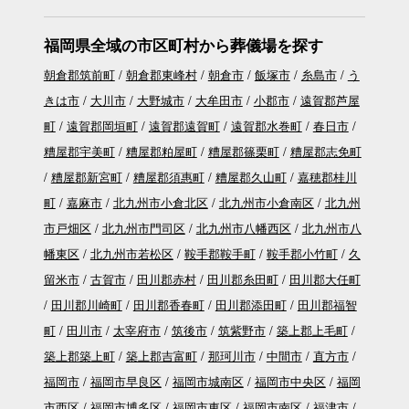
福岡県全域の市区町村から葬儀場を探す
朝倉郡筑前町
朝倉郡東峰村
朝倉市
飯塚市
糸島市
う
きは市
大川市
大野城市
大牟田市
小郡市
遠賀郡芦屋
町
遠賀郡岡垣町
遠賀郡遠賀町
遠賀郡水巻町
春日市
糟屋郡宇美町
糟屋郡粕屋町
糟屋郡篠栗町
糟屋郡志免町
糟屋郡新宮町
糟屋郡須惠町
糟屋郡久山町
嘉穂郡桂川
町
嘉麻市
北九州市小倉北区
北九州市小倉南区
北九州
市戸畑区
北九州市門司区
北九州市八幡西区
北九州市八
幡東区
北九州市若松区
鞍手郡鞍手町
鞍手郡小竹町
久
留米市
古賀市
田川郡赤村
田川郡糸田町
田川郡大任町
田川郡川崎町
田川郡香春町
田川郡添田町
田川郡福智
町
田川市
太宰府市
筑後市
筑紫野市
築上郡上毛町
築上郡築上町
築上郡吉富町
那珂川市
中間市
直方市
福岡市
福岡市早良区
福岡市城南区
福岡市中央区
福岡
市西区
福岡市博多区
福岡市東区
福岡市南区
福津市