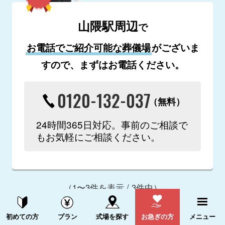
山隈駅周辺
で
お電話でご紹介可能な葬儀場
がございま
すので、まずはお電話ください。
0120-132-037
（無料）
24時間365日対応。事前のご相談で
もお気軽にご相談ください。
（1〜3件を表示 / 3件中）
資料請求する
電話をかける
初めての方
プラン
式場を探す
お急ぎの方
メニュー