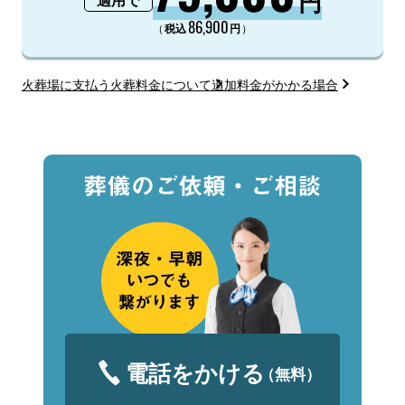
円
適用で
86,900
（
）
税込
円
火葬場に支払う火葬料金について
追加料金がかかる場合
電話をかける
（無料）