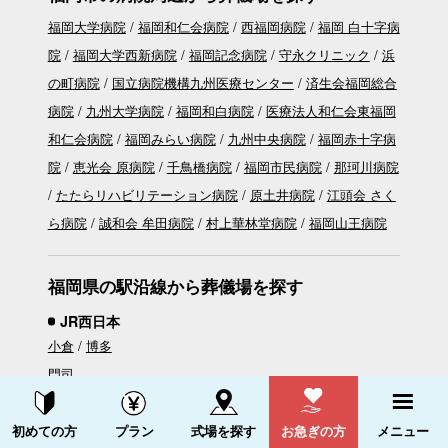
福岡大学病院
福岡和仁会病院
西福岡病院
福岡 白十字病
院
福岡大学西新病院
福岡記念病院
守永クリニック
浜
の町病院
国立病院機構九州医療センター
済生会福岡総合
病院
九州大学病院
福岡和白病院
医療法人和仁会東福岡
和仁会病院
福岡みらい病院
九州中央病院
福岡赤十字病
院
恵光会 原病院
千鳥橋病院
福岡市民病院
那珂川病院
たたらリハビリテーション病院
原土井病院
江頭会 さく
ら病院
誠和会 牟田病院
村上華林堂病院
福岡山王病院
福岡県の駅沿線から葬儀場を探す
JR西日本
小倉
博多
門司
博多南
資料請求する
電話をかける
初めての方
プラン
式場を探す
お急ぎの方
メニュー
JR九州