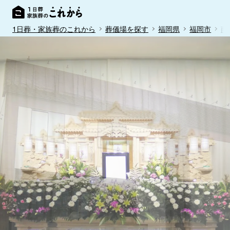
1日葬・家族葬のこれから
葬儀場を探す
福岡県
福岡市
南