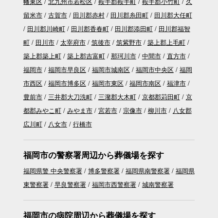
幡東区
北九州市若松区
鞍手郡鞍手町
鞍手郡小竹町
久
留米市
古賀市
田川郡赤村
田川郡糸田町
田川郡大任町
田川郡川崎町
田川郡香春町
田川郡添田町
田川郡福智
町
田川市
太宰府市
筑後市
筑紫野市
築上郡上毛町
築上郡築上町
築上郡吉富町
那珂川市
中間市
直方市
福岡市
福岡市早良区
福岡市城南区
福岡市中央区
福岡
市西区
福岡市博多区
福岡市東区
福岡市南区
福津市
豊前市
三井郡大刀洗町
三潴郡大木町
京都郡苅田町
京
都郡みやこ町
みやま市
宮若市
宗像市
柳川市
八女郡
広川町
八女市
行橋市
福岡市の警察署周辺から葬儀場を探す
福岡県警 中央警察署
博多警察署
福岡県南警察署
福岡県
東警察署
早良警察署
福岡市西警察署
城南警察署
福岡市の病院周辺から葬儀場を探す