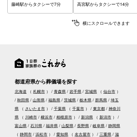
藤崎駅からタクシーで7分
高宮駅からタクシーで14分
横にスクロールできます
都道府県から葬儀場を探す
北海道
（
札幌市
）
青森県
岩手県
宮城県
（
仙台市
）
秋田県
山形県
福島県
茨城県
栃木県
群馬県
埼玉
県
（
さいたま市
）
千葉県
（
千葉市
）
東京都
神奈川
県
（
川崎市
横浜市
相模原市
）
新潟県
（
新潟市
）
富山県
石川県
福井県
山梨県
長野県
岐阜県
静岡県
（
静岡市
浜松市
）
愛知県
（
名古屋市
）
三重県
滋