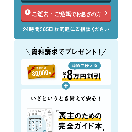
ご逝去・ご危篤
でお急ぎの方