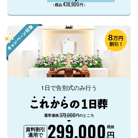
438,900
（
）
税込
円
1日で告別式のみ行う
379,000
通常価格
円のところ
299,000
税抜
資料割引
円
適用で