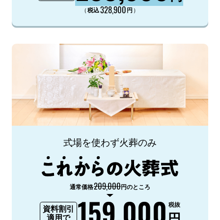
328,900
（
）
税込
円
式場を使わず火葬のみ
209,000
通常価格
円のところ
159,000
税抜
資料割引
円
適用で