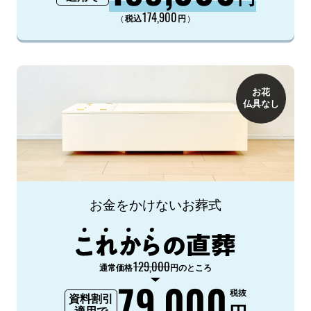
174,900
（
）
税込
円
お花
仏具なし
お金をかけないお葬式
129,000
通常価格
円のところ
79,000
税抜
資料割引