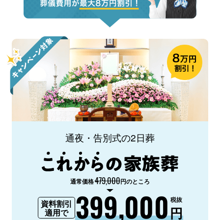
通夜・告別式の2日葬
479,000
通常価格
円のところ
399,000
税抜
資料割引
円
適用で