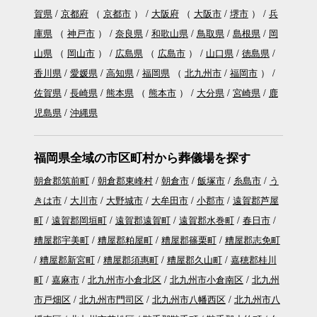
賀県
京都府
（
京都市
）
大阪府
（
大阪市
堺市
）
兵
庫県
（
神戸市
）
奈良県
和歌山県
鳥取県
島根県
岡
山県
（
岡山市
）
広島県
（
広島市
）
山口県
徳島県
香川県
愛媛県
高知県
福岡県
（
北九州市
福岡市
）
佐賀県
長崎県
熊本県
（
熊本市
）
大分県
宮崎県
鹿
児島県
沖縄県
福岡県全域の市区町村から葬儀場を探す
朝倉郡筑前町
朝倉郡東峰村
朝倉市
飯塚市
糸島市
う
きは市
大川市
大野城市
大牟田市
小郡市
遠賀郡芦屋
町
遠賀郡岡垣町
遠賀郡遠賀町
遠賀郡水巻町
春日市
糟屋郡宇美町
糟屋郡粕屋町
糟屋郡篠栗町
糟屋郡志免町
糟屋郡新宮町
糟屋郡須惠町
糟屋郡久山町
嘉穂郡桂川
町
嘉麻市
北九州市小倉北区
北九州市小倉南区
北九州
市戸畑区
北九州市門司区
北九州市八幡西区
北九州市八