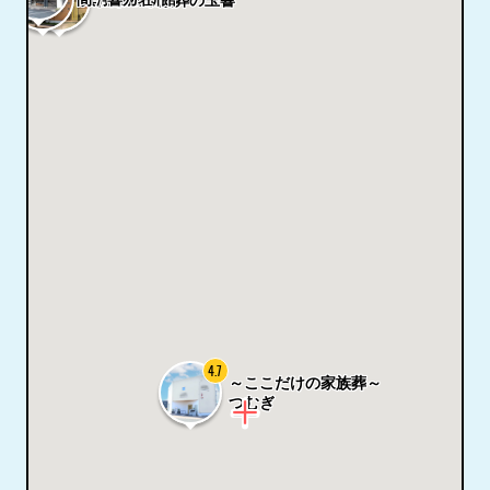
法事・家族葬の玉響
4.7
～ここだけの家族葬～
つむぎ