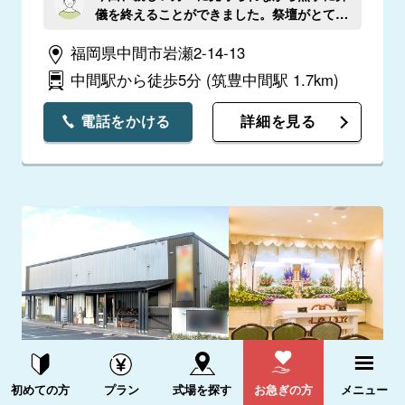
儀を終えることができました。祭壇がとても
美しく、故人を偲ぶにふさわしいものでし
福岡県中間市岩瀬2-14-13
た。式場の清潔さもまずまずで、全体的に満
足しています。特に担当者の対応が素晴らし
中間駅から徒歩5分
(筑豊中間駅 1.7km)
く、安心して進行を任せられました。
電話をかける
詳細を見る
資料請求する
電話をかける
初めての方
プラン
式場を探す
お急ぎの方
メニュー
家族みんなの別荘空間 響乃荘