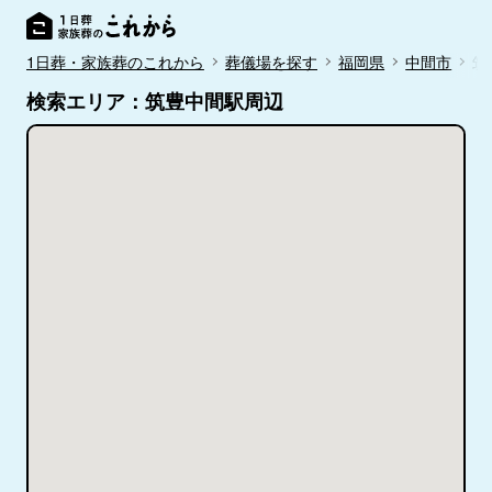
1日葬・家族葬のこれから
葬儀場を探す
福岡県
中間市
筑
検索エリア：筑豊中間駅周辺