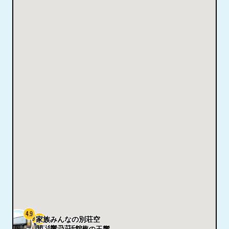
4.9
4.9
4.7
家族みんなの別荘空
真浄会館 新館
間 響乃荘