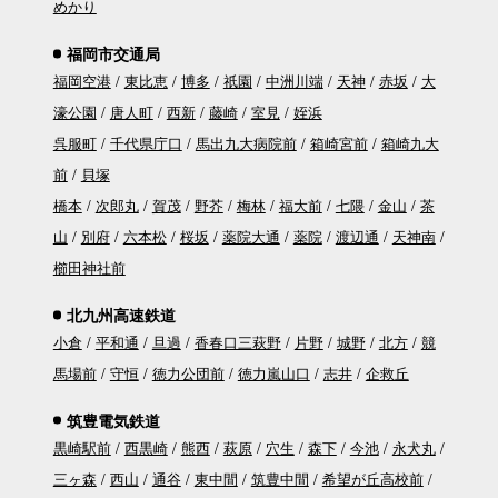
めかり
福岡市交通局
福岡空港
東比恵
博多
祇園
中洲川端
天神
赤坂
大
濠公園
唐人町
西新
藤崎
室見
姪浜
呉服町
千代県庁口
馬出九大病院前
箱崎宮前
箱崎九大
前
貝塚
橋本
次郎丸
賀茂
野芥
梅林
福大前
七隈
金山
茶
山
別府
六本松
桜坂
薬院大通
薬院
渡辺通
天神南
櫛田神社前
北九州高速鉄道
小倉
平和通
旦過
香春口三萩野
片野
城野
北方
競
馬場前
守恒
徳力公団前
徳力嵐山口
志井
企救丘
筑豊電気鉄道
黒崎駅前
西黒崎
熊西
萩原
穴生
森下
今池
永犬丸
三ヶ森
西山
通谷
東中間
筑豊中間
希望が丘高校前