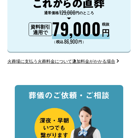
129,000
通常価格
円のところ
79,000
税抜
資料割引
円
適用で
86,900
（
）
税込
円
火葬場に支払う火葬料金について
追加料金がかかる場合