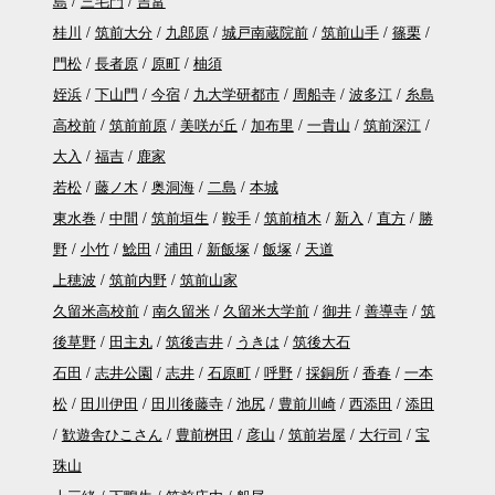
島
三毛門
吉富
桂川
筑前大分
九郎原
城戸南蔵院前
筑前山手
篠栗
門松
長者原
原町
柚須
姪浜
下山門
今宿
九大学研都市
周船寺
波多江
糸島
高校前
筑前前原
美咲が丘
加布里
一貴山
筑前深江
大入
福吉
鹿家
若松
藤ノ木
奥洞海
二島
本城
東水巻
中間
筑前垣生
鞍手
筑前植木
新入
直方
勝
野
小竹
鯰田
浦田
新飯塚
飯塚
天道
上穂波
筑前内野
筑前山家
久留米高校前
南久留米
久留米大学前
御井
善導寺
筑
後草野
田主丸
筑後吉井
うきは
筑後大石
石田
志井公園
志井
石原町
呼野
採銅所
香春
一本
松
田川伊田
田川後藤寺
池尻
豊前川崎
西添田
添田
歓遊舎ひこさん
豊前桝田
彦山
筑前岩屋
大行司
宝
珠山