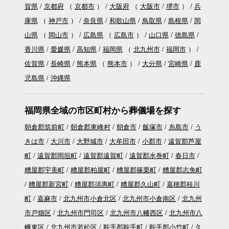
賀県
京都府
（
京都市
）
大阪府
（
大阪市
堺市
）
兵
庫県
（
神戸市
）
奈良県
和歌山県
鳥取県
島根県
岡
山県
（
岡山市
）
広島県
（
広島市
）
山口県
徳島県
香川県
愛媛県
高知県
福岡県
（
北九州市
福岡市
）
佐賀県
長崎県
熊本県
（
熊本市
）
大分県
宮崎県
鹿
児島県
沖縄県
福岡県全域の市区町村から葬儀場を探す
朝倉郡筑前町
朝倉郡東峰村
朝倉市
飯塚市
糸島市
う
きは市
大川市
大野城市
大牟田市
小郡市
遠賀郡芦屋
町
遠賀郡岡垣町
遠賀郡遠賀町
遠賀郡水巻町
春日市
糟屋郡宇美町
糟屋郡粕屋町
糟屋郡篠栗町
糟屋郡志免町
糟屋郡新宮町
糟屋郡須惠町
糟屋郡久山町
嘉穂郡桂川
町
嘉麻市
北九州市小倉北区
北九州市小倉南区
北九州
市戸畑区
北九州市門司区
北九州市八幡西区
北九州市八
幡東区
北九州市若松区
鞍手郡鞍手町
鞍手郡小竹町
久