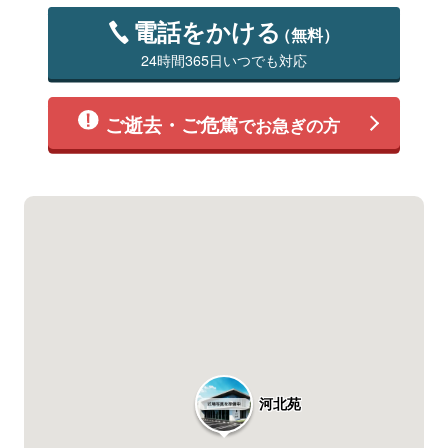
電話をかける
（無料）
24時間365日いつでも対応
ご逝去・ご危篤
でお急ぎの方
河北苑