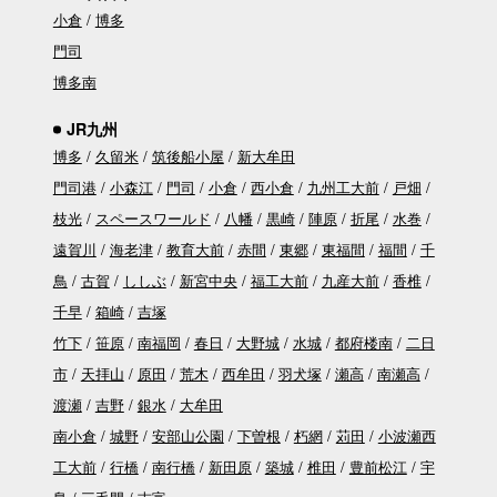
小倉
博多
門司
博多南
JR九州
博多
久留米
筑後船小屋
新大牟田
門司港
小森江
門司
小倉
西小倉
九州工大前
戸畑
枝光
スペースワールド
八幡
黒崎
陣原
折尾
水巻
遠賀川
海老津
教育大前
赤間
東郷
東福間
福間
千
鳥
古賀
ししぶ
新宮中央
福工大前
九産大前
香椎
千早
箱崎
吉塚
竹下
笹原
南福岡
春日
大野城
水城
都府楼南
二日
市
天拝山
原田
荒木
西牟田
羽犬塚
瀬高
南瀬高
渡瀬
吉野
銀水
大牟田
南小倉
城野
安部山公園
下曽根
朽網
苅田
小波瀬西
工大前
行橋
南行橋
新田原
築城
椎田
豊前松江
宇