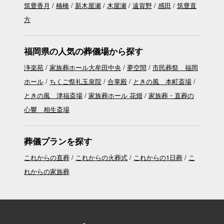
筑豊香月
楠橋
新木屋瀬
木屋瀬
遠賀野
感田
筑豊直
方
福岡県の人気の葬儀場から探す
浄楽苑
家族葬ホール大牟田中央
夢空間
市民葬祭 福岡
ホール
ちくご祭礼玉泉院
合掌殿
ときの風 本町斎場
ときの風 津福斎場
家族葬ホール 花畑
家族葬・直葬の
心響 相生斎場
葬儀プランを探す
これからの直葬
これからの火葬式
これからの1日葬
こ
れからの家族葬