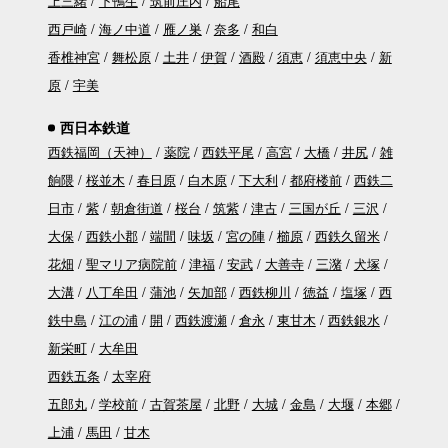
上三緒
下鴨生
筑前庄内
船尾
西戸崎
海ノ中道
雁ノ巣
奈多
和白
香椎神宮
舞松原
土井
伊賀
酒殿
須恵
須恵中央
新
原
宇美
西日本鉄道
西鉄福岡（天神）
薬院
西鉄平尾
高宮
大橋
井尻
雑
餉隈
桜並木
春日原
白木原
下大利
都府楼前
西鉄二
日市
紫
朝倉街道
桜台
筑紫
津古
三国が丘
三沢
大保
西鉄小郡
端間
味坂
宮の陣
櫛原
西鉄久留米
花畑
聖マリア病院前
津福
安武
大善寺
三潴
犬塚
大溝
八丁牟田
蒲池
矢加部
西鉄柳川
徳益
塩塚
西
鉄中島
江の浦
開
西鉄渡瀬
倉永
東甘木
西鉄銀水
新栄町
大牟田
西鉄五条
太宰府
五郎丸
学校前
古賀茶屋
北野
大城
金島
大堰
本郷
上浦
馬田
甘木