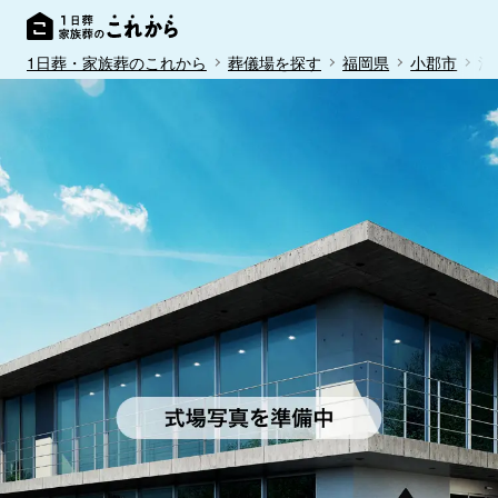
1日葬・家族葬のこれから
葬儀場を探す
福岡県
小郡市
河