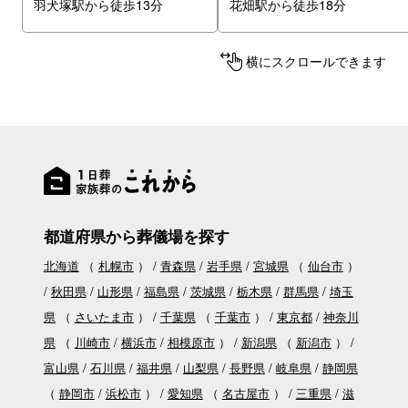
羽犬塚駅から徒歩13分
花畑駅から徒歩18分
横にスクロールできます
都道府県から葬儀場を探す
北海道
（
札幌市
）
青森県
岩手県
宮城県
（
仙台市
）
秋田県
山形県
福島県
茨城県
栃木県
群馬県
埼玉
県
（
さいたま市
）
千葉県
（
千葉市
）
東京都
神奈川
県
（
川崎市
横浜市
相模原市
）
新潟県
（
新潟市
）
富山県
石川県
福井県
山梨県
長野県
岐阜県
静岡県
（
静岡市
浜松市
）
愛知県
（
名古屋市
）
三重県
滋