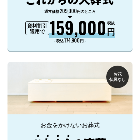
209,000
通常価格
円のところ
159,000
税抜
資料割引
円
適用で
174,900
（
）
税込
円
お花
仏具なし
お金をかけないお葬式