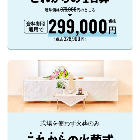
379,000
通常価格
円のところ
299,000
税抜
資料割引
円
適用で
328,900
（
）
税込
円
式場を使わず火葬のみ