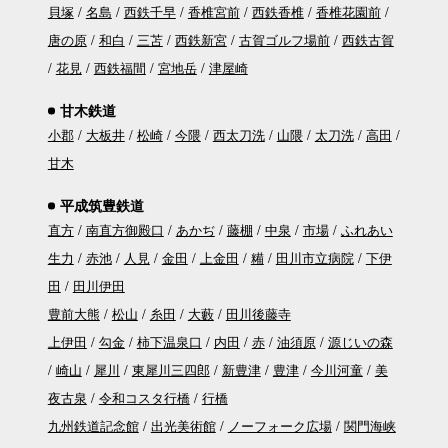
貝塚
名島
西鉄千早
香椎宮前
西鉄香椎
香椎花園前
唐の原
和白
三苫
西鉄新宮
古賀ゴルフ場前
西鉄古賀
花見
西鉄福間
宮地岳
津屋崎
甘木鉄道
小郡
大板井
松崎
今隈
西太刀洗
山隈
太刀洗
高田
甘木
平成筑豊鉄道
直方
南直方御殿口
あかぢ
藤棚
中泉
市場
ふれあい
生力
赤池
人見
金田
上金田
糒
田川市立病院
下伊
田
田川伊田
豊前大熊
松山
糸田
大藪
田川後藤寺
上伊田
勾金
柿下温泉口
内田
赤
油須原
源じいの森
崎山
犀川
東犀川三四郎
新豊津
豊津
今川河童
美
夜古泉
令和コスタ行橋
行橋
九州鉄道記念館
出光美術館
ノーフォーク広場
関門海峡