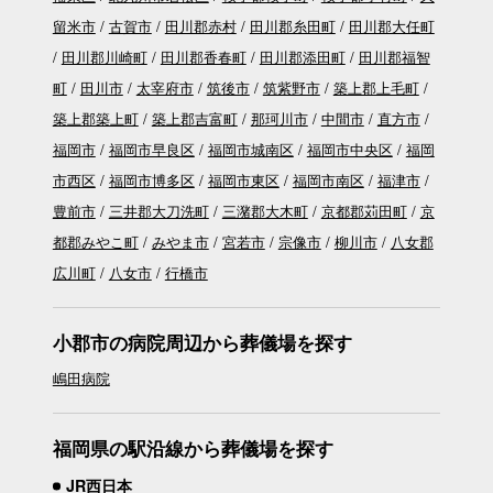
留米市
古賀市
田川郡赤村
田川郡糸田町
田川郡大任町
田川郡川崎町
田川郡香春町
田川郡添田町
田川郡福智
町
田川市
太宰府市
筑後市
筑紫野市
築上郡上毛町
築上郡築上町
築上郡吉富町
那珂川市
中間市
直方市
福岡市
福岡市早良区
福岡市城南区
福岡市中央区
福岡
市西区
福岡市博多区
福岡市東区
福岡市南区
福津市
豊前市
三井郡大刀洗町
三潴郡大木町
京都郡苅田町
京
都郡みやこ町
みやま市
宮若市
宗像市
柳川市
八女郡
広川町
八女市
行橋市
小郡市の病院周辺から葬儀場を探す
嶋田病院
福岡県の駅沿線から葬儀場を探す
JR西日本