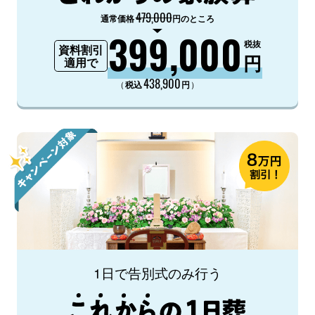
479,000
通常価格
円のところ
399,000
税抜
資料割引
円
適用で
438,900
（
）
税込
円
1日で告別式のみ行う