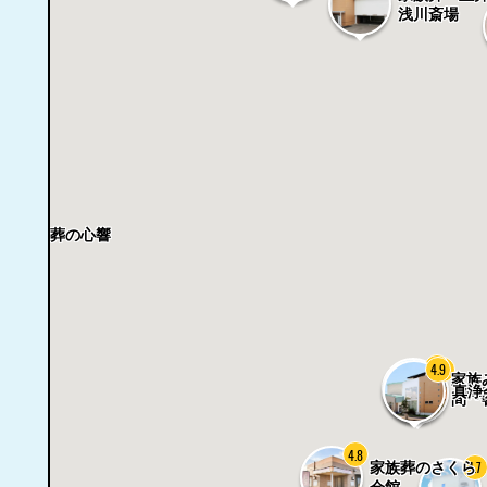
浅川斎場
族葬・直葬の心響
垣斎場
4.9
4.9
4.7
家族
真浄
法事
間 
4.8
4.7
家族葬のさくら
会館