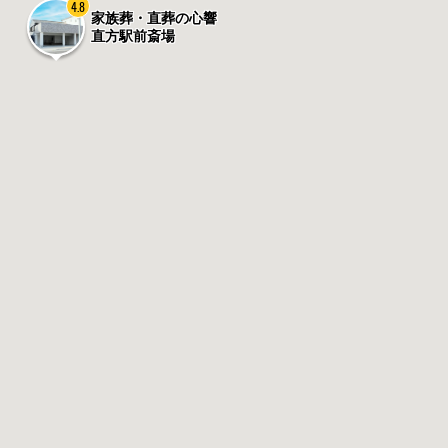
4.8
家族葬・直葬の心響
直方駅前斎場