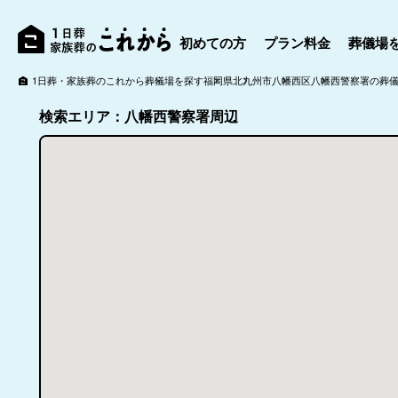
初めての方
プラン料金
葬儀場
1日葬・家族葬のこれから
葬儀場を探す
福岡県
北九州市
八幡西区
八幡西警察署の葬
検索エリア：八幡西警察署周辺