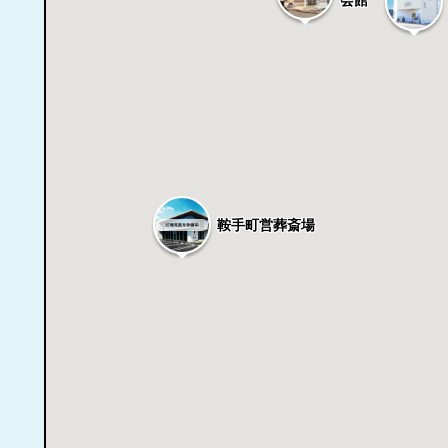
鞍手町営葬斎場