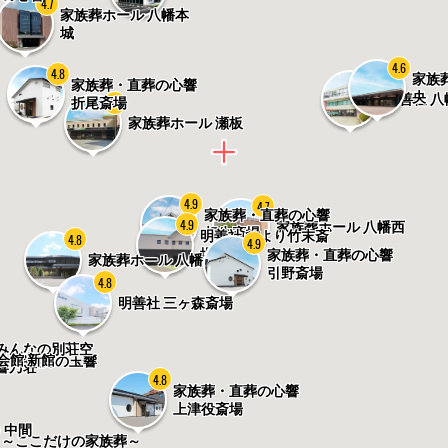
4.7
家族葬ホール 八幡本
城
4.6
4.8
4.7
家族
家族葬・直葬の心響
央
明善社 
4.6
折尾斎場
家族葬ホール 瀬板
4.9
4.7
家族葬・直葬の心響
4.9
家族葬ホール 八幡西
相生斎場
明善社 ひより竹末斎
4.8
4.9
場
家族葬・直葬の心響
家族葬ホール 八幡
引野斎場
4.8
明善社 三ヶ森斎場
みんなの別荘空
会館 新館
・家族葬の玉響
響乃荘
4.8
家族葬・直葬の心響
上津役斎場
 中間
～ここだけの家族葬～