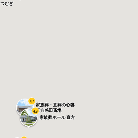
つむぎ
4.7
家族葬・直葬の心響
直方感田斎場
4.9
家族葬ホール 直方