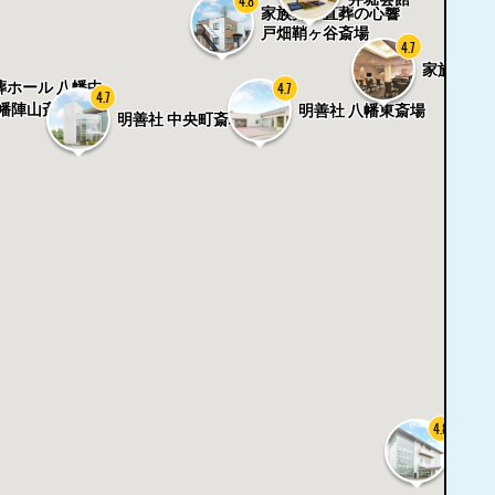
4.8
家族葬・直葬の心響
戸畑鞘ヶ谷斎場
4.7
家族葬ホー
葬ホール 八幡中
4.7
4.7
八幡陣山斎場
明善社 八幡東斎場
明善社 中央町斎場
4.8
明善