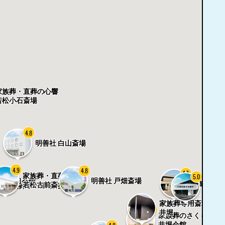
家族葬・直葬の心響
若松小石斎場
4.8
明善社 白山斎場
4.9
4.8
.9
4.7
8
家族葬・直葬の心響
5.0
明善社 戸畑斎場
和田会館
家族葬ホー
若松古前斎場
家族葬ホール 若松
夢空間
家族葬専用斎場 小倉
4.9
井堀
家族葬のさくら 小
井堀会館