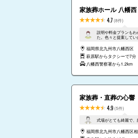
家族葬ホール 八幡西
4.7
(8件)
説明や料金プランもわ
た。色々と提案してい
福岡県北九州市八幡西区
萩原駅からタクシーで7分
八幡西警察署から1.2km
家族葬・直葬の心響
4.9
(5件)
式場がとても綺麗で、
福岡県北九州市八幡西区相生