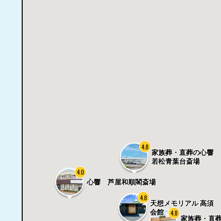
4.8
家族葬・直葬の心響
若松青葉台斎場
4.0
心響 芦屋和順閣斎場
4.8
天想メモリアル 高須
会館
4.8
家族葬・直