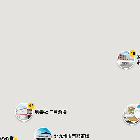
4.8
4.7
4
4.
明善社 二島斎場
北九州市西部斎場
葬の心響