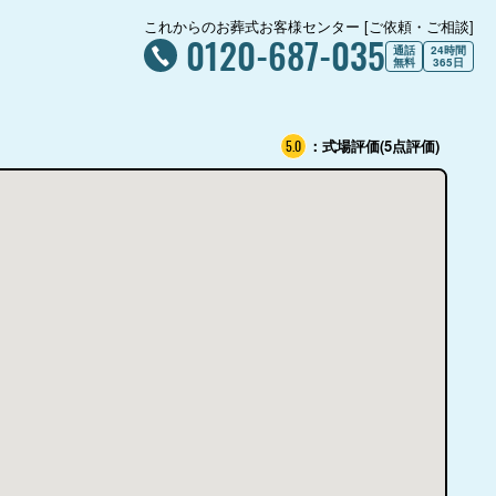
これからのお葬式お客様センター [ご依頼・ご相談]
0120-687-035
通話
24時間
無料
365日
：式場評価(5点評価)
5.0