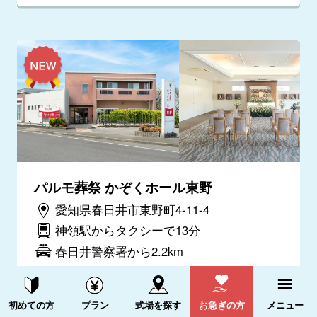
パルモ葬祭 かぞくホール東野
愛知県春日井市東野町4-11-4
神領駅からタクシーで13分
春日井警察署から2.2km
電話をかける
詳細を見る
資料請求する
電話をかける
初めての方
プラン
式場を探す
お急ぎの方
メニュー