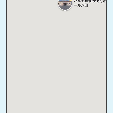
パルモ葬祭 かぞくホ
ール八田